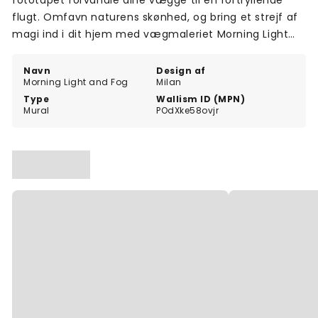
fototapet forvandle dine vægge til en fortryllende
flugt. Omfavn naturens skønhed, og bring et strejf af
magi ind i dit hjem med vægmaleriet Morning Light
and Fog.
Navn
Design af
Morning Light and Fog
Milan
Type
Wallism ID (MPN)
Mural
POdXke58ovjr