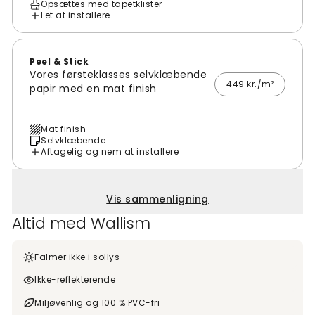
Opsættes med tapetklister
Let at installere
Peel & Stick
Vores førsteklasses selvklæbende
449 kr./m²
papir med en mat finish
Mat finish
Selvklæbende
Aftagelig og nem at installere
Vis sammenligning
Altid med Wallism
Falmer ikke i sollys
Ikke-reflekterende
Miljøvenlig og 100 % PVC-fri