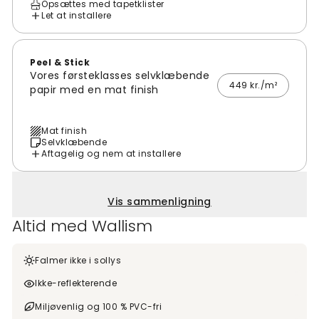
Opsættes med tapetklister
Let at installere
Peel & Stick
Vores førsteklasses selvklæbende
449 kr./m²
papir med en mat finish
Mat finish
Selvklæbende
Aftagelig og nem at installere
Vis sammenligning
Altid med Wallism
Falmer ikke i sollys
Ikke-reflekterende
Miljøvenlig og 100 % PVC-fri