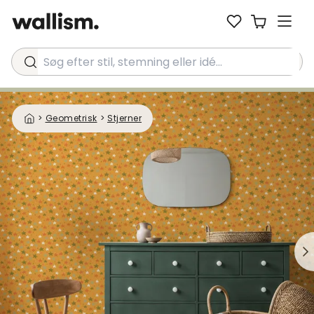
Søg efter stil, stemning eller idé...
>
Geometrisk
>
Stjerner