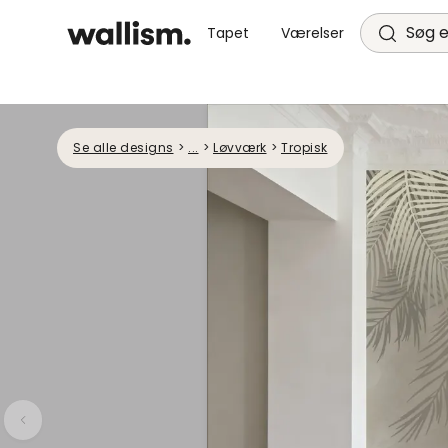
Søg e
Tapet
Værelser
Se alle designs
>
...
>
Løvværk
>
Tropisk