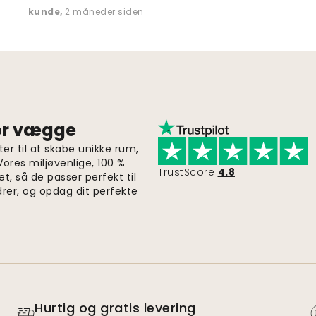
kunde
,
2 måneder siden
for vægge
er til at skabe unikke rum,
 Vores miljøvenlige, 100 %
TrustScore
4.8
et, så de passer perfekt til
drer, og opdag dit perfekte
Hurtig og gratis levering