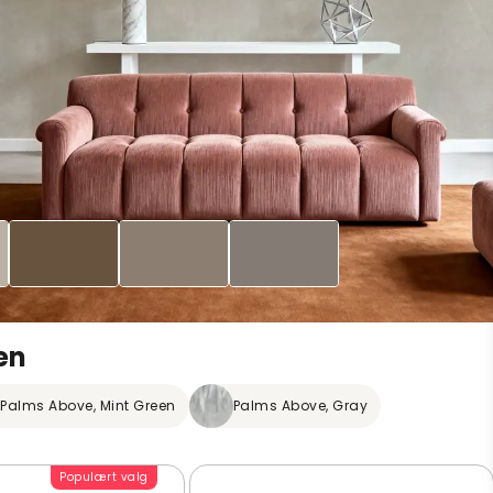
en
Palms Above, Mint Green
Palms Above, Gray
Populært valg