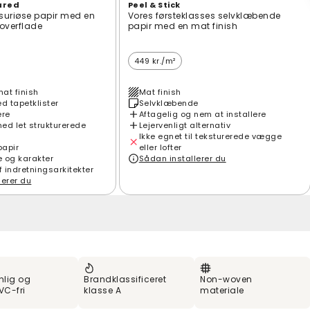
ured
Peel & Stick
suriøse papir med en
Vores førsteklasses selvklæbende
t overflade
papir med en mat finish
449 kr./m²
mat finish
Mat finish
 tapetklister
Selvklæbende
ere
Aftagelig og nem at installere
ed let strukturerede
Lejervenligt alternativ
Ikke egnet til teksturerede vægge
papir
eller lofter
e og karakter
Sådan installerer du
f indretningsarkitekter
lerer du
nlig og
Brandklassificeret
Non-woven
VC-fri
klasse A
materiale