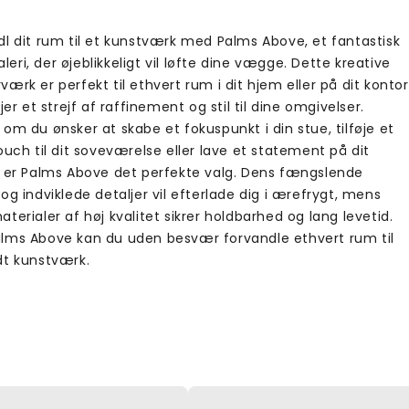
dl dit rum til et kunstværk med Palms Above, et fantastisk
ri, der øjeblikkeligt vil løfte dine vægge. Dette kreative
ærk er perfekt til ethvert rum i dit hjem eller på dit kontor
øjer et strejf af raffinement og stil til dine omgivelser.
om du ønsker at skabe et fokuspunkt i din stue, tilføje et
ouch til dit soveværelse eller lave et statement på dit
, er Palms Above det perfekte valg. Dens fængslende
og indviklede detaljer vil efterlade dig i ærefrygt, mens
terialer af høj kvalitet sikrer holdbarhed og lang levetid.
lms Above kan du uden besvær forvandle ethvert rum til
dt kunstværk.