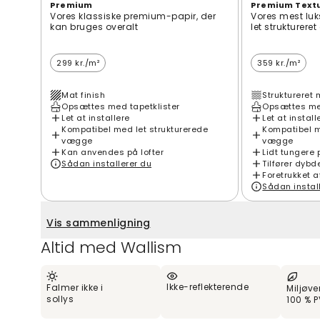
Premium
Premium Text
Vores klassiske premium-papir, der
Vores mest luk
kan bruges overalt
let strukturere
299 kr./m²
359 kr./m²
Mat finish
Struktureret 
Opsættes med tapetklister
Opsættes med
Let at installere
Let at install
Kompatibel med let strukturerede
Kompatibel m
vægge
vægge
Kan anvendes på lofter
Lidt tungere 
Sådan installerer du
Tilfører dybd
Foretrukket a
Sådan instal
Vis sammenligning
Altid med Wallism
Ikke-reflekterende
Falmer ikke i
Miljøve
sollys
100 % P