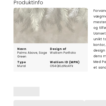
Produktinfo
Forvan
vægmale
mesterv
og tilf
Uanset 
unikt t
kontor
Navn
Design af
design 
Palms Above, Sage
Wallism Portfolio
dens ma
Green
Med Pa
Type
Wallism ID (MPN)
Mural
O54QKLdNoAYk
et san