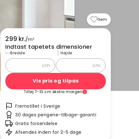
Gem
299 kr.
/
m²
Indtast tapetets dimensioner
Bredde
Højde
cm
cm
Vis pris og tilpas
Tilføj 7-10 cm ekstra margen
Fremstillet i Sverige
30 dages pengene-tilbage-garanti
Gratis forsendelse
Afsendes inden for 2-5 dage