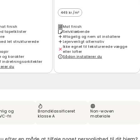
449 kr./m²
mat finish
Mat finish
 tapetklister
Selvklæbende
ere
Aftagelig og nem at installere
ed let strukturerede
Lejervenligt alternativ
Ikke egnet til teksturerede vægge
papir
eller lofter
e og karakter
Sådan installerer du
f indretningsarkitekter
lerer du
nlig og
Brandklassificeret
Non-woven
VC-fri
klasse A
materiale
u efter en måde at tilføje noget personlighed til dit hjem?