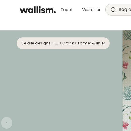
Søg e
Tapet
Værelser
Se alle designs
>
...
>
Grafik
>
Former & linjer