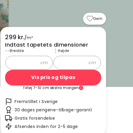
Gem
299 kr.
/
m²
Indtast tapetets dimensioner
Bredde
Højde
cm
cm
Vis pris og tilpas
Tilføj 7-10 cm ekstra margen
Fremstillet i Sverige
30 dages pengene-tilbage-garanti
Gratis forsendelse
Afsendes inden for 2-5 dage