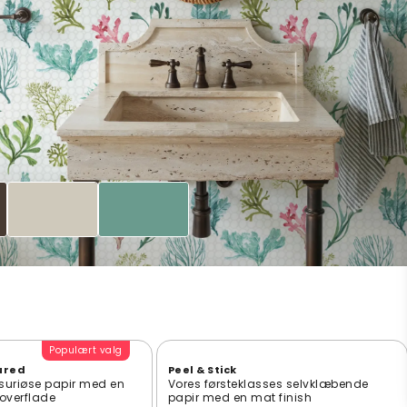
Populært valg
ured
Peel & Stick
suriøse papir med en
Vores førsteklasses selvklæbende
t overflade
papir med en mat finish