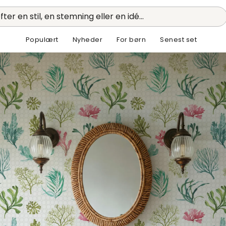
fter en stil, en stemning eller en idé...
Populært
Nyheder
For børn
Senest set