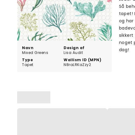
Så beh
tapet! 
og har 
badevær
sikkert
noget 
Navn
Design af
dag!
Mixed Greens
Lisa Audit
Type
Wallism ID (MPN)
Tapet
N8raLRKaZzy2