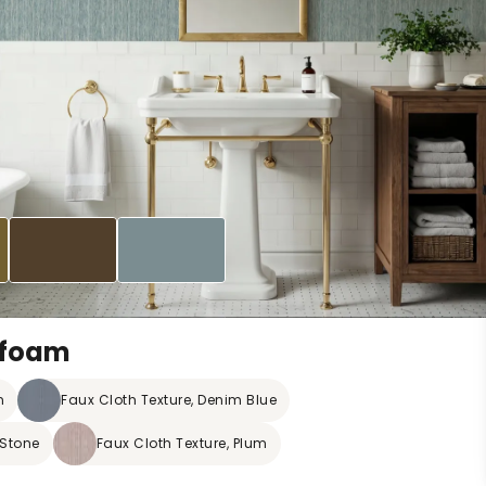
afoam
n
Faux Cloth Texture, Denim Blue
 Stone
Faux Cloth Texture, Plum