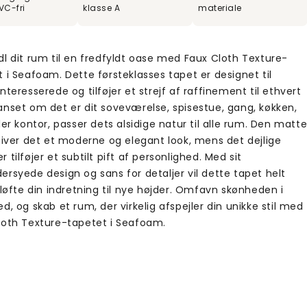
VC-fri
klasse A
materiale
dl dit rum til en fredfyldt oase med Faux Cloth Texture-
 i Seafoam. Dette førsteklasses tapet er designet til
nteresserede og tilføjer et strejf af raffinement til ethvert
anset om det er dit soveværelse, spisestue, gang, køkken,
ler kontor, passer dets alsidige natur til alle rum. Den matt
 giver det et moderne og elegant look, mens det dejlige
 tilføjer et subtilt pift af personlighed. Med sit
rsyede design og sans for detaljer vil dette tapet helt
 løfte din indretning til nye højder. Omfavn skønheden i
d, og skab et rum, der virkelig afspejler din unikke stil med
loth Texture-tapetet i Seafoam.