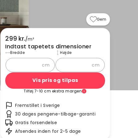
Gem
299 kr.
/
m²
Indtast tapetets dimensioner
Bredde
Højde
cm
cm
Vis pris og tilpas
Tilføj 7-10 cm ekstra margen
Fremstillet i Sverige
30 dages pengene-tilbage-garanti
Gratis forsendelse
Afsendes inden for 2-5 dage