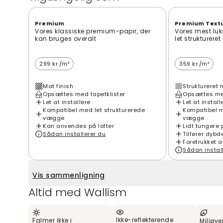
Premium
Premium Text
Vores klassiske premium-papir, der
Vores mest luk
kan bruges overalt
let strukturere
299 kr./m²
359 kr./m²
Mat finish
Struktureret 
Opsættes med tapetklister
Opsættes med
Let at installere
Let at install
Kompatibel med let strukturerede
Kompatibel m
vægge
vægge
Kan anvendes på lofter
Lidt tungere 
Sådan installerer du
Tilfører dybd
Foretrukket a
Sådan instal
Vis sammenligning
Altid med Wallism
Ikke-reflekterende
Falmer ikke i
Miljøve