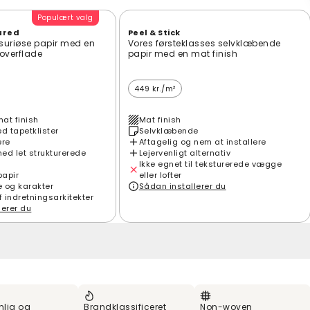
Populært valg
ured
Peel & Stick
suriøse papir med en
Vores førsteklasses selvklæbende
t overflade
papir med en mat finish
449 kr./m²
mat finish
Mat finish
 tapetklister
Selvklæbende
ere
Aftagelig og nem at installere
ed let strukturerede
Lejervenligt alternativ
Ikke egnet til teksturerede vægge
papir
eller lofter
e og karakter
Sådan installerer du
f indretningsarkitekter
lerer du
nlig og
Brandklassificeret
Non-woven