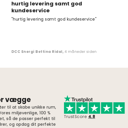
hurtig levering samt god
kundeservice
"hurtig levering samt god kundeservice"
DCC Energi Bettina Ridal
,
4 måneder siden
for vægge
er til at skabe unikke rum,
 Vores miljøvenlige, 100 %
TrustScore
4.8
et, så de passer perfekt til
drer, og opdag dit perfekte