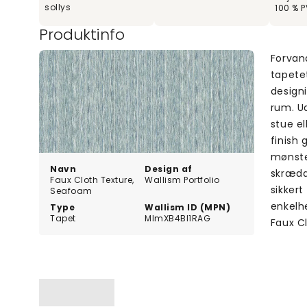
sollys
100 % P
Produktinfo
Forvan
tapetet
designi
rum. U
stue el
finish
mønster
Navn
Design af
skrædde
Faux Cloth Texture,
Wallism Portfolio
sikkert
Seafoam
enkelhe
Type
Wallism ID (MPN)
Tapet
MlmXB4Bl1RAG
Faux C