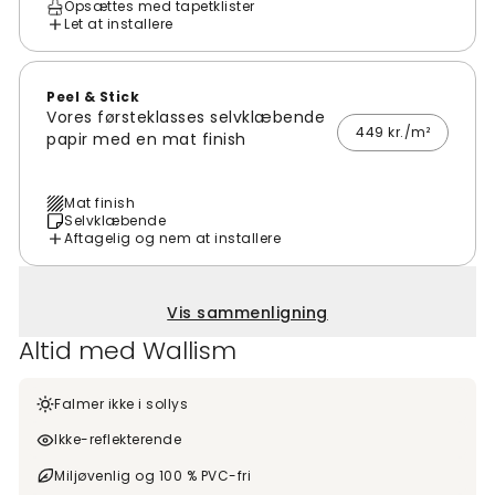
Opsættes med tapetklister
Let at installere
Peel & Stick
Vores førsteklasses selvklæbende
449 kr./m²
papir med en mat finish
Mat finish
Selvklæbende
Aftagelig og nem at installere
Vis sammenligning
Altid med Wallism
Falmer ikke i sollys
Ikke-reflekterende
Miljøvenlig og 100 % PVC-fri