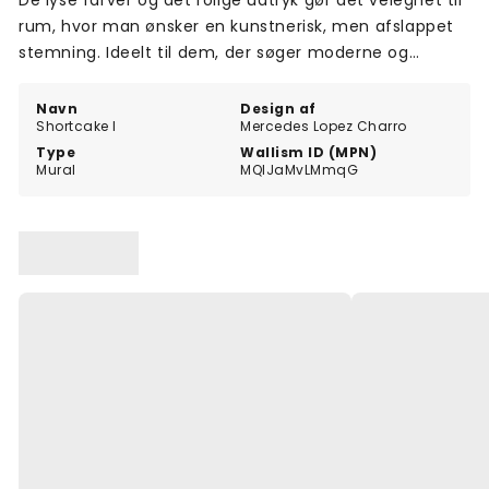
De lyse farver og det rolige udtryk gør det velegnet til
rum, hvor man ønsker en kunstnerisk, men afslappet
stemning. Ideelt til dem, der søger moderne og
farverig vægkunst med et blødt og abstrakt udtryk.
Navn
Design af
Shortcake I
Mercedes Lopez Charro
Type
Wallism ID (MPN)
Mural
MQlJaMvLMmqG