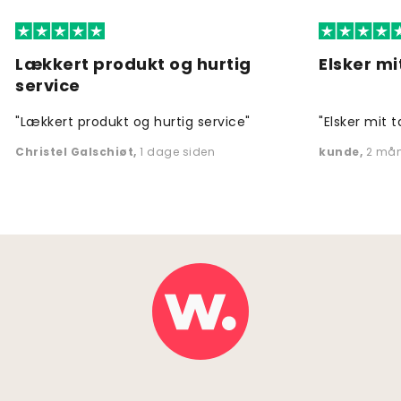
Lækkert produkt og hurtig
Elsker mi
service
"Lækkert produkt og hurtig service"
"Elsker mit t
Christel Galschiøt
,
1 dage siden
kunde
,
2 mån