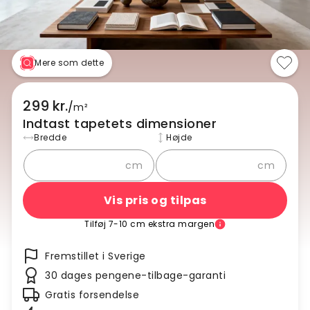
Mere som dette
299 kr.
/
m²
Indtast tapetets dimensioner
Bredde
Højde
cm
cm
Vis pris og tilpas
Tilføj 7-10 cm ekstra margen
Fremstillet i Sverige
30 dages pengene-tilbage-garanti
Gratis forsendelse