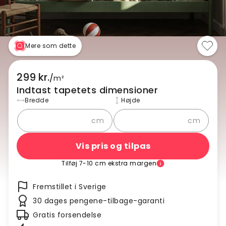
Mere som dette
299 kr.
/
m²
Indtast tapetets dimensioner
Bredde
Højde
cm
cm
Vis pris og tilpas
Tilføj 7-10 cm ekstra margen
Fremstillet i Sverige
30 dages pengene-tilbage-garanti
Gratis forsendelse