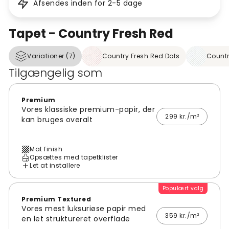
Afsendes inden for 2-5 dage
Tapet - Country Fresh Red
Variationer (7)
Country Fresh Red Dots
Countr
Tilgængelig som
Premium
Vores klassiske premium-papir, der
299 kr./m²
kan bruges overalt
Mat finish
Opsættes med tapetklister
Let at installere
Populært valg
Premium Textured
Vores mest luksuriøse papir med
359 kr./m²
en let struktureret overflade