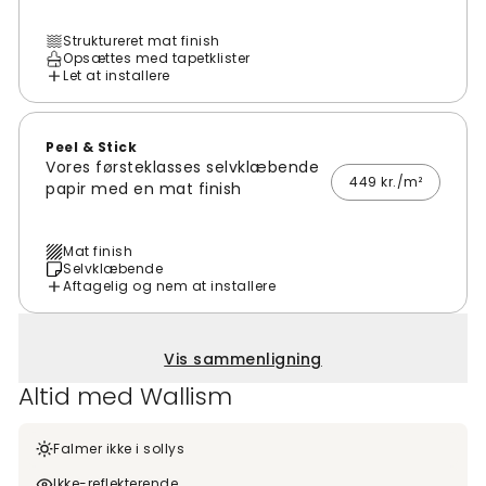
Struktureret mat finish
Opsættes med tapetklister
Let at installere
Peel & Stick
Vores førsteklasses selvklæbende
449 kr./m²
papir med en mat finish
Mat finish
Selvklæbende
Aftagelig og nem at installere
Vis sammenligning
Altid med Wallism
Falmer ikke i sollys
Ikke-reflekterende