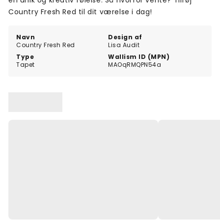
en unik og kreativ følelse. Så hvorfor vente? Tilføj
Country Fresh Red til dit værelse i dag!
Navn
Design af
Country Fresh Red
Lisa Audit
Type
Wallism ID (MPN)
Tapet
MAOqRMQPN54a