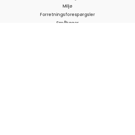
Miljø
Forretningsforespørgsler
Småkager
Fortrolighedspolitik
Vilkår og betingelser
Kundesupport
Kontakt os
Returneringer og
tilbagebetalinger
Forsendelse
Sådan måler du din væg
Sådan hænger du tapet op
Sådan installeres Peel & Stick
OFTE STILLEDE SPØRGSMÅL
Artikler om tapet