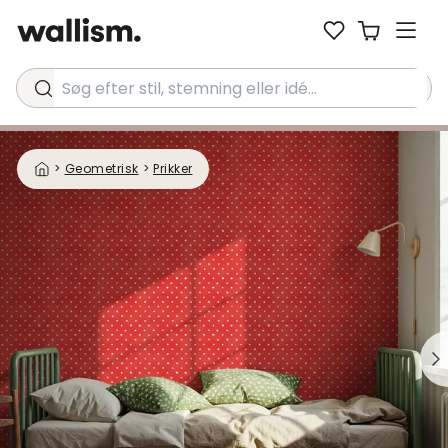
Søg efter stil, stemning eller idé...
>
Geometrisk
>
Prikker