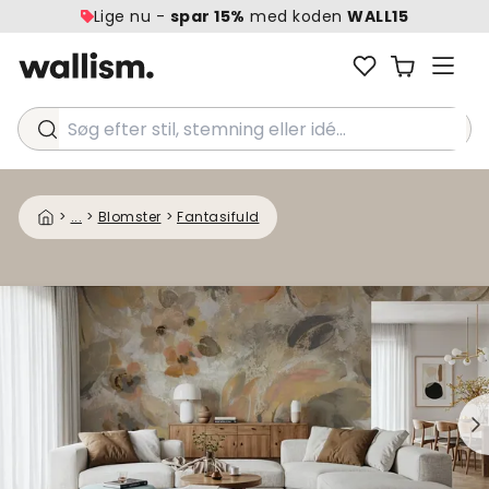
Lige nu -
spar 15%
med koden
WALL15
Søg efter stil, stemning eller idé...
>
...
>
Blomster
>
Fantasifuld