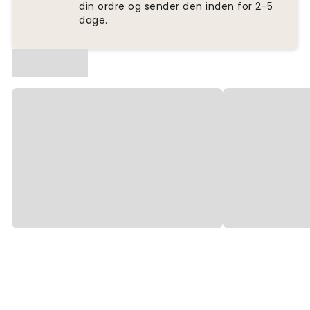
din ordre og sender den inden for 2-5
dage.