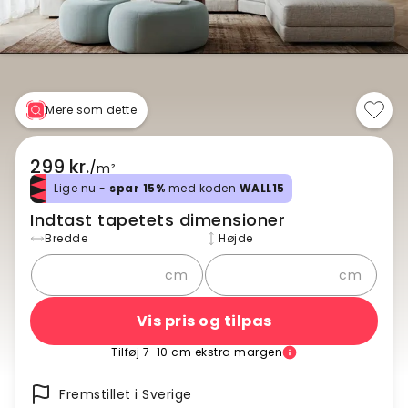
Mere som dette
299 kr.
/
m²
Lige nu -
spar 15%
med koden
WALL15
Indtast tapetets dimensioner
Bredde
Højde
cm
cm
Vis pris og tilpas
Tilføj 7-10 cm ekstra margen
Fremstillet i Sverige