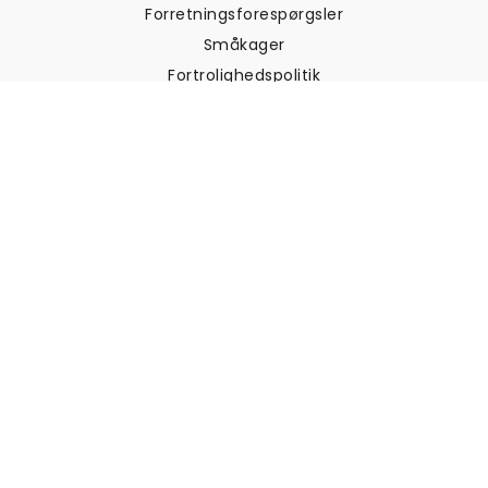
Forretningsforespørgsler
Småkager
Fortrolighedspolitik
Vilkår og betingelser
Kundesupport
Kontakt os
Returneringer og
tilbagebetalinger
Forsendelse
Sådan måler du din væg
Sådan hænger du tapet op
Sådan installeres Peel & Stick
OFTE STILLEDE SPØRGSMÅL
Artikler om tapet
Vælg din placering