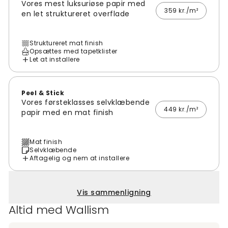
Vores mest luksuriøse papir med
359 kr./m²
en let struktureret overflade
Struktureret mat finish
Opsættes med tapetklister
Let at installere
Peel & Stick
Vores førsteklasses selvklæbende
449 kr./m²
papir med en mat finish
Mat finish
Selvklæbende
Aftagelig og nem at installere
Vis sammenligning
Altid med Wallism