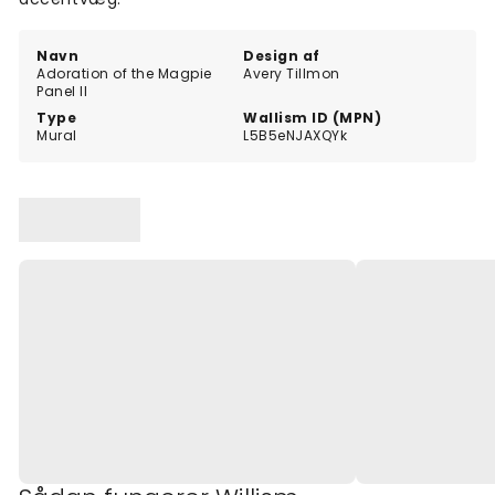
Navn
Design af
Adoration of the Magpie
Avery Tillmon
Panel II
Type
Wallism ID (MPN)
Mural
L5B5eNJAXQYk