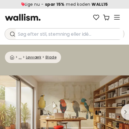
Lige nu -
spar 15%
med koden
WALL15
Søg efter stil, stemning eller idé...
>
...
>
Løvværk
>
Blade