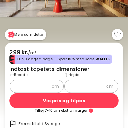
Mere som dette
299 kr.
/
m²
Kun 3 dage tilbage! - Spar
15%
med kode
WALL15
Indtast tapetets dimensioner
Bredde
Højde
cm
cm
Vis pris og tilpas
Tilføj 7-10 cm ekstra margen
Fremstillet i Sverige