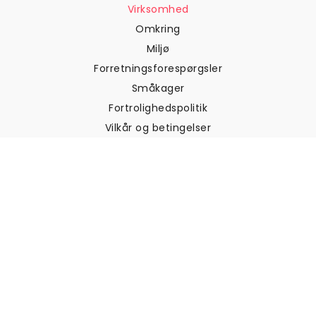
Virksomhed
Omkring
Miljø
Forretningsforespørgsler
Småkager
Fortrolighedspolitik
Vilkår og betingelser
Kundesupport
Kontakt os
Returneringer og
tilbagebetalinger
Forsendelse
Sådan måler du din væg
Sådan hænger du tapet op
Sådan installeres Peel & Stick
OFTE STILLEDE SPØRGSMÅL