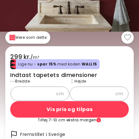
Mere som dette
299 kr.
/
m²
Lige nu -
spar 15%
med koden
WALL15
Indtast tapetets dimensioner
Bredde
Højde
cm
cm
Vis pris og tilpas
Tilføj 7-10 cm ekstra margen
Fremstillet i Sverige