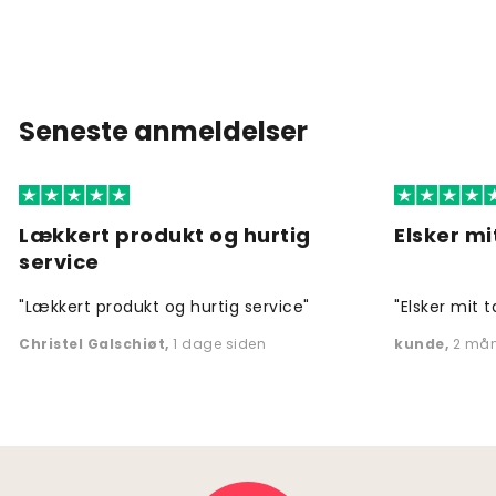
Seneste anmeldelser
Lækkert produkt og hurtig
Elsker mi
service
"Lækkert produkt og hurtig service"
"Elsker mit t
Christel Galschiøt
,
1 dage siden
kunde
,
2 mån