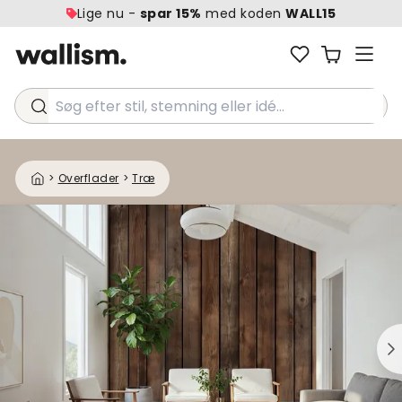
Lige nu -
spar 15%
med koden
WALL15
Søg efter stil, stemning eller idé...
>
Overflader
>
Træ