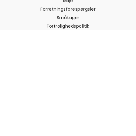
Miljø
Forretningsforespørgsler
Småkager
Fortrolighedspolitik
Vilkår og betingelser
Kundesupport
Kontakt os
Returneringer og
tilbagebetalinger
Forsendelse
Sådan måler du din væg
Sådan hænger du tapet op
Sådan installeres Peel & Stick
OFTE STILLEDE SPØRGSMÅL
Artikler om tapet
Vælg din placering