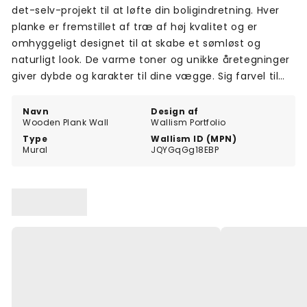
det-selv-projekt til at løfte din boligindretning. Hver
planke er fremstillet af træ af høj kvalitet og er
omhyggeligt designet til at skabe et sømløst og
naturligt look. De varme toner og unikke åretegninger
giver dybde og karakter til dine vægge. Sig farvel til
kedelige vægge og goddag til et fantastisk
fokuspunkt, der vil imponere gæster og få dig til at
Navn
Design af
Wooden Plank Wall
Wallism Portfolio
smile, hver gang du går ind i rummet.
Type
Wallism ID (MPN)
Mural
JQYGqGg18EBP