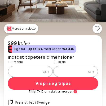
Mere som dette
299 kr.
/
m²
Lige nu -
spar 15%
med koden
WALL15
Indtast tapetets dimensioner
Bredde
Højde
cm
cm
Vis pris og tilpas
Tilføj 7-10 cm ekstra margen
Fremstillet i Sverige