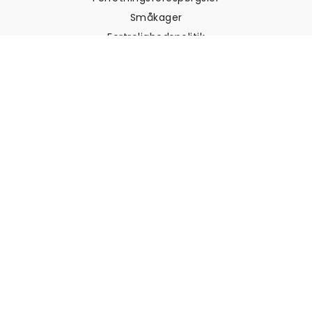
Småkager
Fortrolighedspolitik
Vilkår og betingelser
Kundesupport
Kontakt os
Returneringer og
tilbagebetalinger
Forsendelse
Sådan måler du din væg
Sådan hænger du tapet op
Sådan installeres Peel & Stick
OFTE STILLEDE SPØRGSMÅL
Artikler om tapet
Vælg din placering