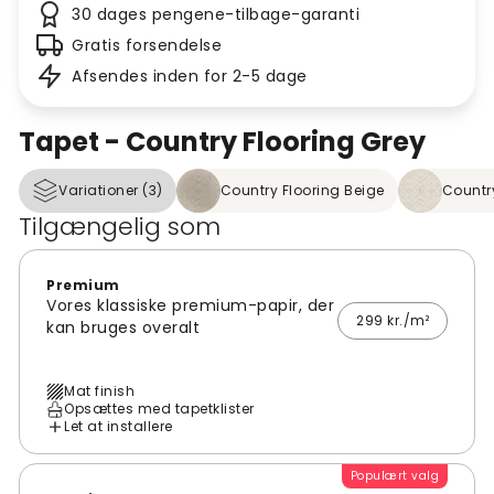
30 dages pengene-tilbage-garanti
Gratis forsendelse
Afsendes inden for 2-5 dage
Tapet - Country Flooring Grey
Variationer (3)
Country Flooring Beige
Country
Tilgængelig som
Premium
Vores klassiske premium-papir, der
299 kr./m²
kan bruges overalt
Mat finish
Opsættes med tapetklister
Let at installere
Populært valg