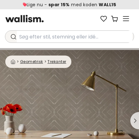
Lige nu -
spar 15%
med koden
WALL15
Søg efter stil, stemning eller idé...
>
Geometrisk
>
Trekanter