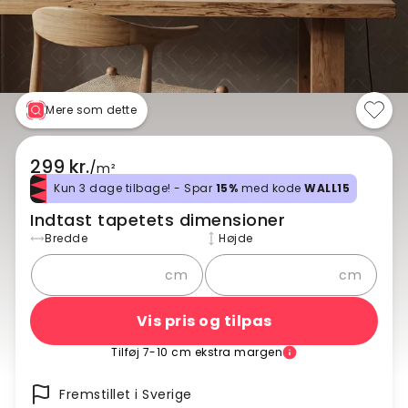
Mere som dette
299 kr.
/
m²
Kun 3 dage tilbage! - Spar
15%
med kode
WALL15
Indtast tapetets dimensioner
Bredde
Højde
cm
cm
Vis pris og tilpas
Tilføj 7-10 cm ekstra margen
Fremstillet i Sverige