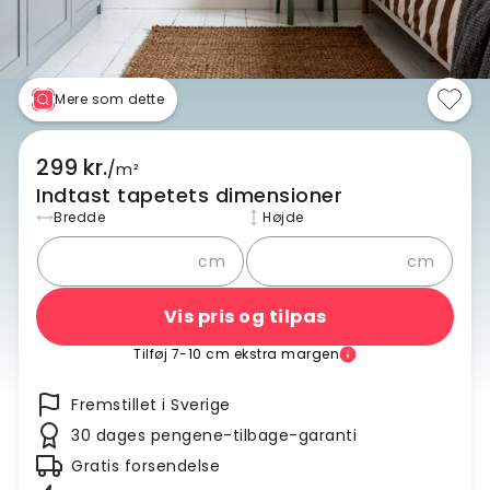
Mere som dette
299 kr.
/
m²
Indtast tapetets dimensioner
Bredde
Højde
cm
cm
Vis pris og tilpas
Tilføj 7-10 cm ekstra margen
Fremstillet i Sverige
30 dages pengene-tilbage-garanti
Gratis forsendelse