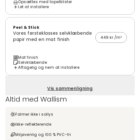
Opsættes med tapetklister
Let at installere
Peel & Stick
Vores førsteklasses selvklæbende
449 kr./m²
papir med en mat finish
Mat finish
Selvklæbende
Aftagelig og nem at installere
Vis sammenligning
Altid med Wallism
Falmer ikke i sollys
Ikke-reflekterende
Miljøvenlig og 100 % PVC-fri