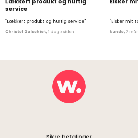
Lækkert produkt og hurtig
Elsker mi
service
"Lækkert produkt og hurtig service"
"Elsker mit t
Christel Galschiøt
,
1 dage siden
kunde
,
2 mån
Sikre betalinger