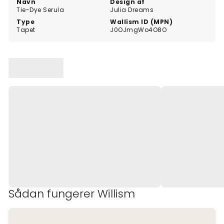
Navn
Design af
Tie-Dye Serula
Julia Dreams
Type
Wallism ID (MPN)
Tapet
J0OJmgWo4O8O
Sådan fungerer Willism