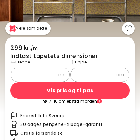
Mere som dette
299 kr.
/
m²
Indtast tapetets dimensioner
Bredde
Højde
cm
cm
Vis pris og tilpas
Tilføj 7-10 cm ekstra margen
Fremstillet i Sverige
30 dages pengene-tilbage-garanti
Gratis forsendelse