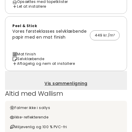
Opsættes med tapetklister
Let at installere
Peel & Stick
Vores førsteklasses selvklæbende
449 kr./m²
papir med en mat finish
Mat finish
Selvklæbende
Aftagelig og nem at installere
Vis sammenligning
Altid med Wallism
Falmer ikke i sollys
Ikke-reflekterende
Miljøvenlig og 100 % PVC-fri