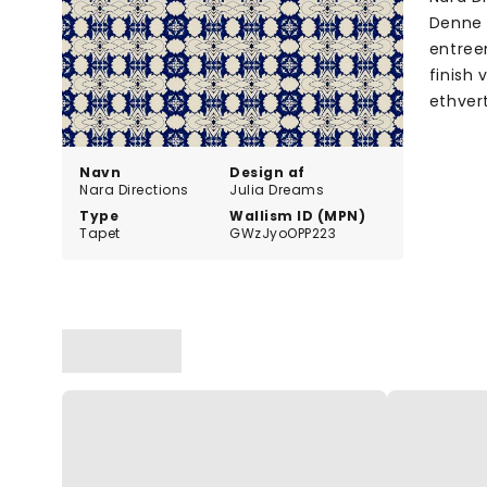
Denne h
entree
finish 
ethver
Navn
Design af
Nara Directions
Julia Dreams
Type
Wallism ID (MPN)
Tapet
GWzJyoOPP223