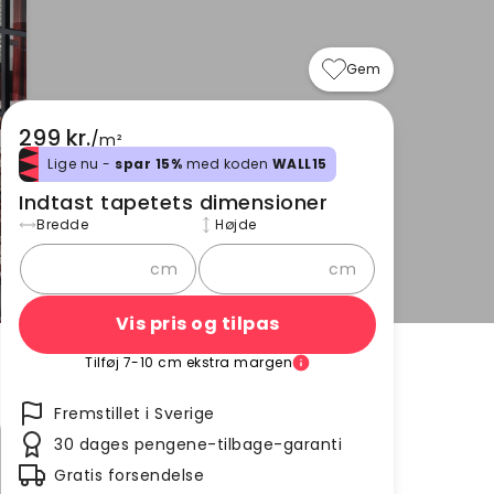
Gem
299 kr.
/
m²
Lige nu -
spar 15%
med koden
WALL15
Indtast tapetets dimensioner
Bredde
Højde
cm
cm
Vis pris og tilpas
Tilføj 7-10 cm ekstra margen
Fremstillet i Sverige
30 dages pengene-tilbage-garanti
Gratis forsendelse