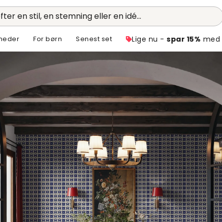
fter en stil, en stemning eller en idé...
heder
For børn
Senest set
Lige nu -
spar 15%
med 