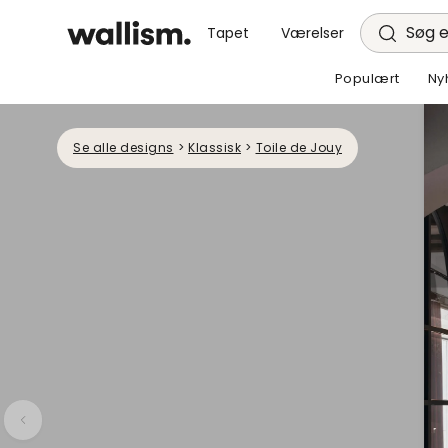
Søg e
Tapet
Værelser
Populært
Ny
Se alle designs
>
Klassisk
>
Toile de Jouy