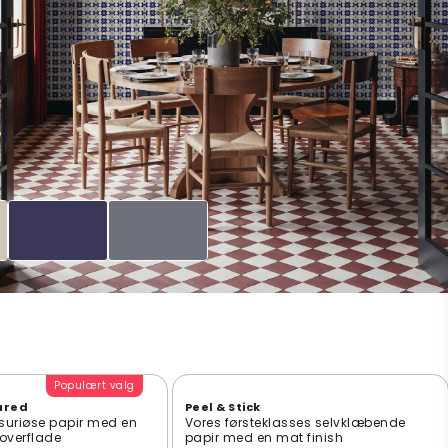
Populært valg
ured
Peel & Stick
suriøse papir med en
Vores førsteklasses selvklæbende
t overflade
papir med en mat finish