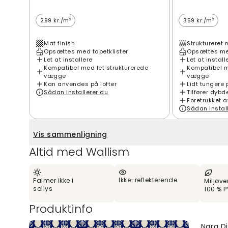
299 kr./m²
359 kr./m²
Mat finish
Struktureret 
Opsættes med tapetklister
Opsættes med
Let at installere
Let at install
Kompatibel med let strukturerede
Kompatibel m
vægge
vægge
Kan anvendes på lofter
Lidt tungere 
Sådan installerer du
Tilfører dybd
Foretrukket a
Sådan instal
Vis sammenligning
Altid med Wallism
Ikke-reflekterende
Falmer ikke i
Miljøve
sollys
100 % P
Produktinfo
Nara Di