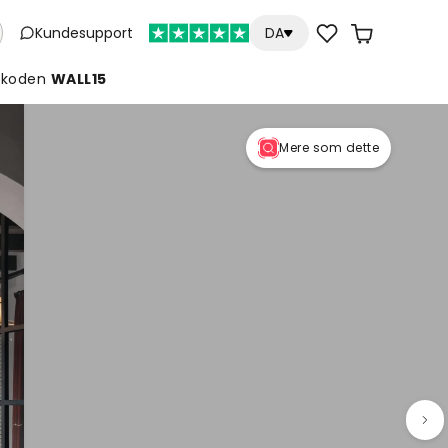
Kundesupport
DA
koden
WALL15
Mere som dette