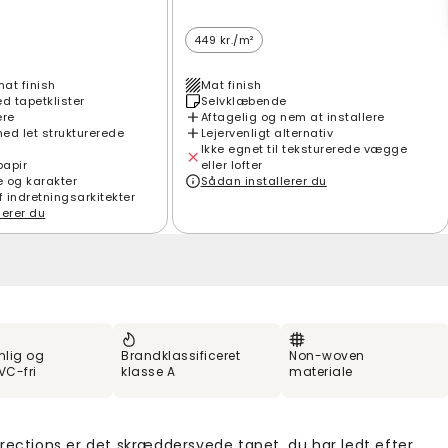
449 kr./m²
mat finish
Mat finish
 tapetklister
Selvklæbende
ere
Aftagelig og nem at installere
ed let strukturerede
Lejervenligt alternativ
Ikke egnet til teksturerede vægge
papir
eller lofter
e og karakter
Sådan installerer du
f indretningsarkitekter
lerer du
nlig og
Brandklassificeret
Non-woven
VC-fri
klasse A
materiale
rections er det skræddersyede tapet, du har ledt efter.