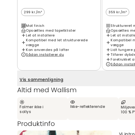
299 kr./m²
359 kr./m²
Mat finish
Struktureret 
Opsættes med tapetklister
Opsættes med
Let at installere
Let at install
Kompatibel med let strukturerede
Kompatibel m
vægge
vægge
Kan anvendes på lofter
Lidt tungere 
Sådan installerer du
Tilfører dybd
Foretrukket a
Sådan instal
Vis sammenligning
Altid med Wallism
Ikke-reflekterende
Falmer ikke i
Miljøve
sollys
100 % P
Produktinfo
Vi intr