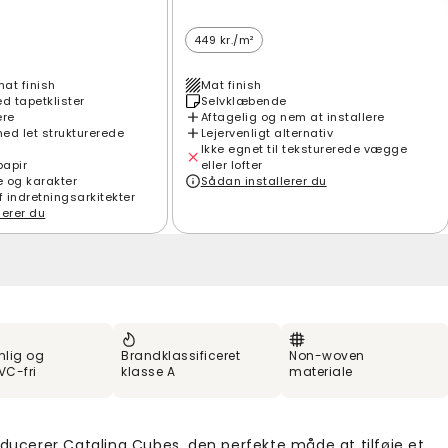
449 kr./m²
mat finish
Mat finish
 tapetklister
Selvklæbende
ere
Aftagelig og nem at installere
ed let strukturerede
Lejervenligt alternativ
Ikke egnet til teksturerede vægge
papir
eller lofter
e og karakter
Sådan installerer du
f indretningsarkitekter
lerer du
nlig og
Brandklassificeret
Non-woven
VC-fri
klasse A
materiale
oducerer Catalina Cubes, den perfekte måde at tilføje et