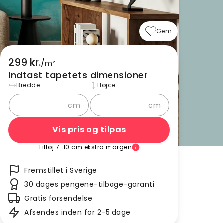
Gem
299 kr.
/
m²
Indtast tapetets dimensioner
Bredde
Højde
cm
cm
Vis pris og tilpas
Tilføj 7-10 cm ekstra margen
Fremstillet i Sverige
30 dages pengene-tilbage-garanti
Gratis forsendelse
Afsendes inden for 2-5 dage