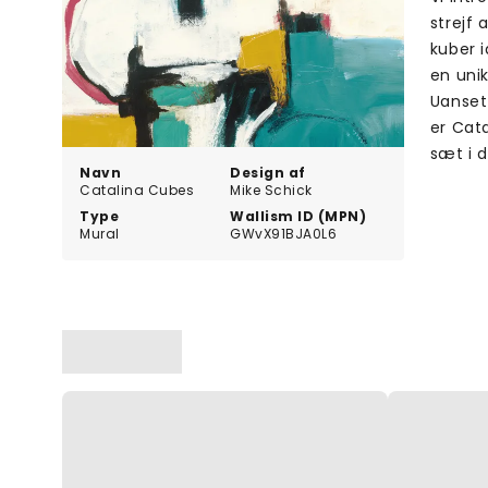
strejf 
kuber i
en unik
Uanset 
er Cata
sæt i 
Navn
Design af
Catalina Cubes
Mike Schick
Type
Wallism ID (MPN)
Mural
GWvX91BJA0L6