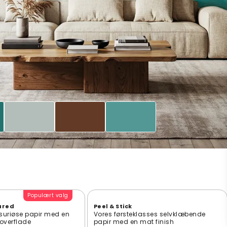
Populært valg
ured
Peel & Stick
suriøse papir med en
Vores førsteklasses selvklæbende
t overflade
papir med en mat finish