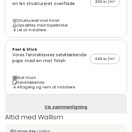
359 kr./m²
en let struktureret overflade
Struktureret mat finish
Opsættes med tapetklister
Let at installere
Peel & Stick
Vores førsteklasses selvklæbende
449 kr./m²
papir med en mat finish
Mat finish
Selvklæbende
Aftagelig og nem at installere
Vis sammenligning
Altid med Wallism
Falmer ikke i sollys