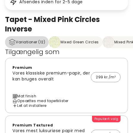
Afsendes inden for 2-5 dage
Tapet - Mixed Pink Circles
Inverse
Variationer (12)
Mixed Green Circles
Mixed Pin
Tilgængelig som
Premium
Vores klassiske premium-papir, der
299 kr./m²
kan bruges overalt
Mat finish
Opsættes med tapetklister
Let at installere
Populært valg
Premium Textured
Vores mest luksuriøse papir med