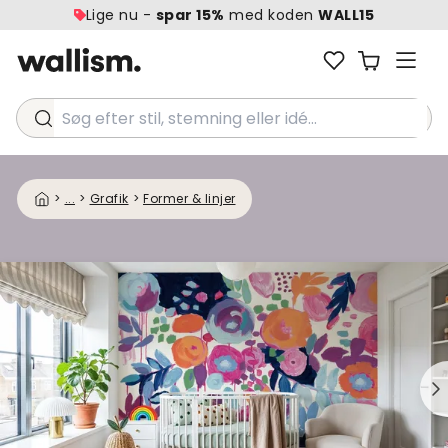
Lige nu -
spar 15%
med koden
WALL15
Søg efter stil, stemning eller idé...
>
...
>
Grafik
>
Former & linjer