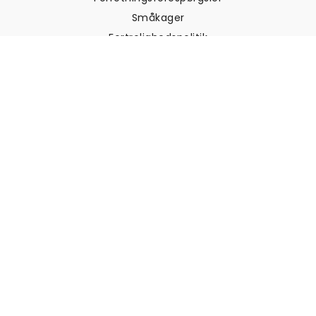
Småkager
Fortrolighedspolitik
Vilkår og betingelser
Kundesupport
Kontakt os
Returneringer og
tilbagebetalinger
Forsendelse
Sådan måler du din væg
Sådan hænger du tapet op
Sådan installeres Peel & Stick
OFTE STILLEDE SPØRGSMÅL
Artikler om tapet
Vælg din placering