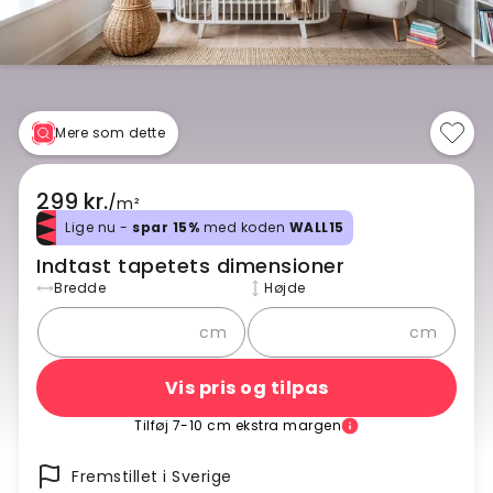
Mere som dette
299 kr.
/
m²
Lige nu -
spar 15%
med koden
WALL15
Indtast tapetets dimensioner
Bredde
Højde
cm
cm
Vis pris og tilpas
Tilføj 7-10 cm ekstra margen
Fremstillet i Sverige