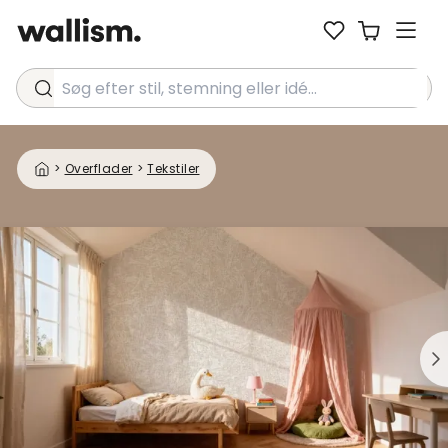
Søg efter stil, stemning eller idé...
>
Overflader
>
Tekstiler