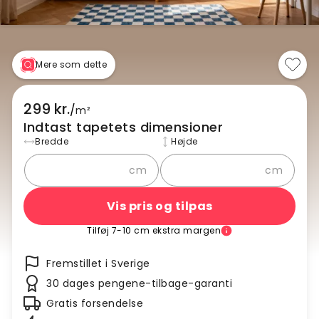
Mere som dette
299 kr.
/
m²
Indtast tapetets dimensioner
Bredde
Højde
cm
cm
Vis pris og tilpas
Tilføj 7-10 cm ekstra margen
Fremstillet i Sverige
30 dages pengene-tilbage-garanti
Gratis forsendelse