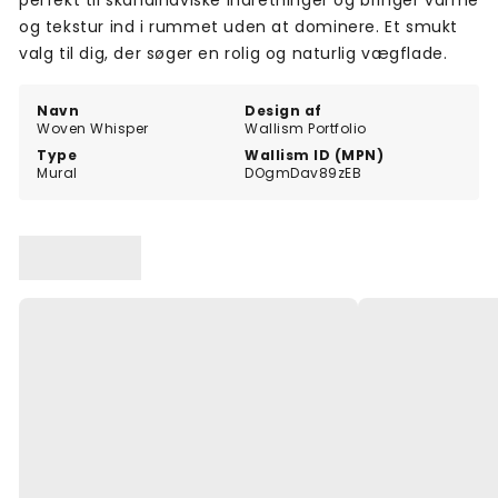
perfekt til skandinaviske indretninger og bringer varme
og tekstur ind i rummet uden at dominere. Et smukt
valg til dig, der søger en rolig og naturlig vægflade.
Navn
Design af
Woven Whisper
Wallism Portfolio
Type
Wallism ID (MPN)
Mural
DOgmDav89zEB