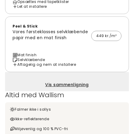
Opsættes med tapetklister
Let at installere
Peel & Stick
Vores førsteklasses selvklæbende
449 kr./m²
papir med en mat finish
Mat finish
Selvklæbende
Aftagelig og nem at installere
Vis sammenligning
Altid med Wallism
Falmer ikke i sollys
Ikke-reflekterende
Miljøvenlig og 100 % PVC-fri