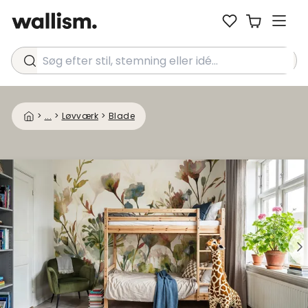
Søg efter stil, stemning eller idé...
>
...
>
Løvværk
>
Blade