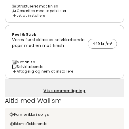
Struktureret mat finish
Opsættes med tapetklister
Let at installere
Peel & Stick
Vores førsteklasses selvklæbende
449 kr./m²
papir med en mat finish
Mat finish
Selvklæbende
Aftagelig og nem at installere
Vis sammenligning
Altid med Wallism
Falmer ikke i sollys
Ikke-reflekterende