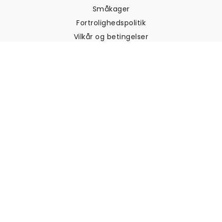
Småkager
Fortrolighedspolitik
Vilkår og betingelser
Kundesupport
Kontakt os
Returneringer og
tilbagebetalinger
Forsendelse
Sådan måler du din væg
Sådan hænger du tapet op
Sådan installeres Peel & Stick
OFTE STILLEDE SPØRGSMÅL
Artikler om tapet
Vælg din placering