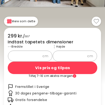
Mere som dette
299 kr.
/
m²
Indtast tapetets dimensioner
Bredde
Højde
cm
cm
Vis pris og tilpas
Tilføj 7-10 cm ekstra margen
Fremstillet i Sverige
30 dages pengene-tilbage-garanti
Gratis forsendelse