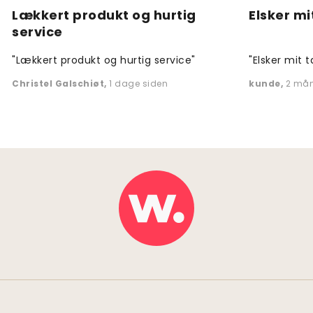
Lækkert produkt og hurtig
Elsker mi
service
"Lækkert produkt og hurtig service"
"Elsker mit t
Christel Galschiøt
,
1 dage siden
kunde
,
2 mån