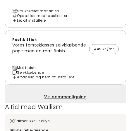
Struktureret mat finish
Opsættes med tapetklister
Let at installere
Peel & Stick
Vores førsteklasses selvklæbende
449 kr./m²
papir med en mat finish
Mat finish
Selvklæbende
Aftagelig og nem at installere
Vis sammenligning
Altid med Wallism
Falmer ikke i sollys
Ikke-reflekterende