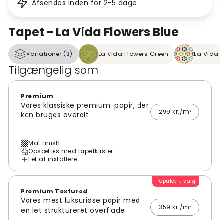
Afsendes inden for 2-5 dage
Tapet - La Vida Flowers Blue
Variationer (3)
La Vida Flowers Green
La Vida 
Tilgængelig som
Premium
Vores klassiske premium-papir, der
299 kr./m²
kan bruges overalt
Mat finish
Opsættes med tapetklister
Let at installere
Populært valg
Premium Textured
Vores mest luksuriøse papir med
359 kr./m²
en let struktureret overflade