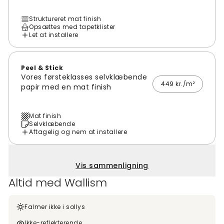
Struktureret mat finish
Opsættes med tapetklister
Let at installere
Peel & Stick
Vores førsteklasses selvklæbende
449 kr./m²
papir med en mat finish
Mat finish
Selvklæbende
Aftagelig og nem at installere
Vis sammenligning
Altid med Wallism
Falmer ikke i sollys
Ikke-reflekterende