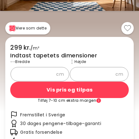
Mere som dette
299 kr.
/
m²
Indtast tapetets dimensioner
Bredde
Højde
cm
cm
Vis pris og tilpas
Tilføj 7-10 cm ekstra margen
Fremstillet i Sverige
30 dages pengene-tilbage-garanti
Gratis forsendelse