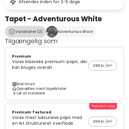
Afsendes inden for 2-5 dage
Tapet - Adventurous White
Variationer (2)
Adventurous Black
Tilgængelig som
Premium
Vores klassiske premium-papir, der
299 kr./m²
kan bruges overalt
Mat finish
Opsættes med tapetklister
Let at installere
Populært valg
Premium Textured
Vores mest luksuriøse papir med
359 kr./m²
en let struktureret overflade