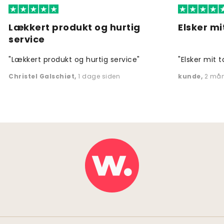
Lækkert produkt og hurtig
Elsker mi
service
"Lækkert produkt og hurtig service"
"Elsker mit t
Christel Galschiøt
,
1 dage siden
kunde
,
2 mån