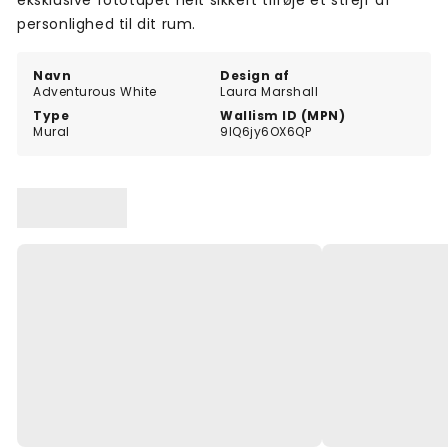
eksklusive fototapet helt sikkert tilføje et strejf af
personlighed til dit rum.
Navn
Design af
Adventurous White
Laura Marshall
Type
Wallism ID (MPN)
Mural
9lQ6jy6OX6QP