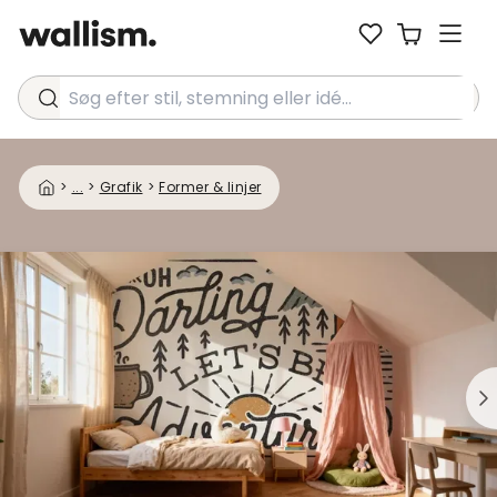
Søg efter stil, stemning eller idé...
>
...
>
Grafik
>
Former & linjer