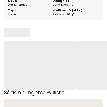
Navn
Design af
Batik Kelapa
Julia Dreams
Type
Wallism ID (MPN)
Tapet
9YWNzy59XgGg
Sådan fungerer Willism