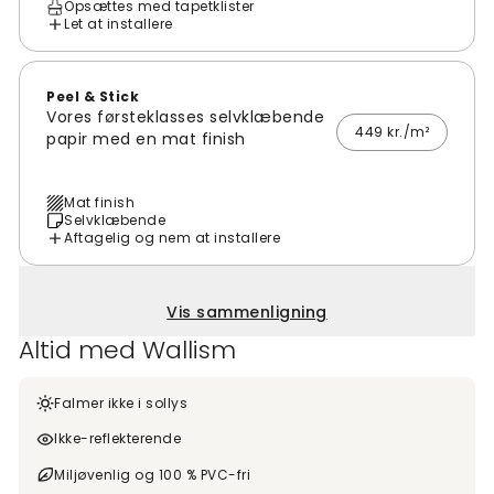
Opsættes med tapetklister
Let at installere
Peel & Stick
Vores førsteklasses selvklæbende
449 kr./m²
papir med en mat finish
Mat finish
Selvklæbende
Aftagelig og nem at installere
Vis sammenligning
Altid med Wallism
Falmer ikke i sollys
Ikke-reflekterende
Miljøvenlig og 100 % PVC-fri