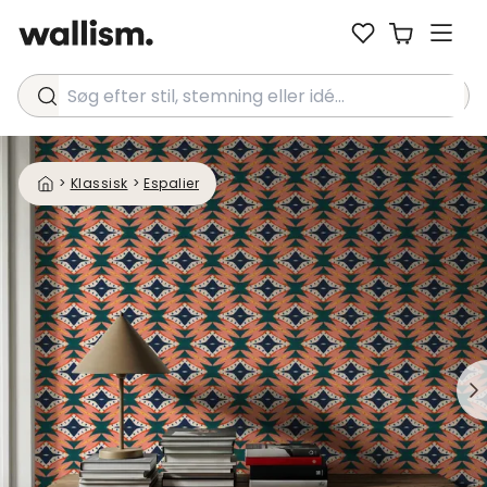
Søg efter stil, stemning eller idé...
>
Klassisk
>
Espalier