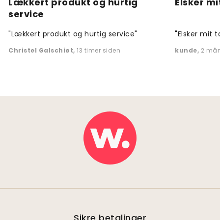
Lækkert produkt og hurtig
Elsker mi
service
"Lækkert produkt og hurtig service"
"Elsker mit t
Christel Galschiøt
,
13 timer siden
kunde
,
2 mån
Sikre betalinger