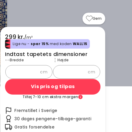
Gem
299 kr.
/
m²
Lige nu -
spar 15%
med koden
WALL15
Indtast tapetets dimensioner
Bredde
Højde
cm
cm
Vis pris og tilpas
Tilføj 7-10 cm ekstra margen
Fremstillet i Sverige
30 dages pengene-tilbage-garanti
Gratis forsendelse