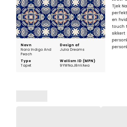
Tjek Na
perfekt
en hvid
touch 
sikkert
personl
Navn
Design af
person
Nara Indigo And
Julia Dreams
Peach
Type
Wallism ID (MPN)
Tapet
9YWNaJ8nVAea