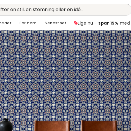
fter en stil, en stemning eller en idé...
heder
For børn
Senest set
Lige nu -
spar 15%
med 