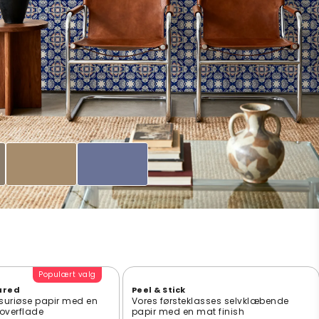
Populært valg
ured
Peel & Stick
suriøse papir med en
Vores førsteklasses selvklæbende
t overflade
papir med en mat finish