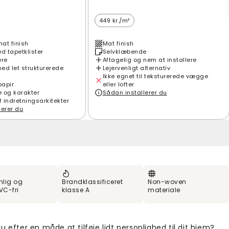
449 kr./m²
mat finish
Mat finish
 tapetklister
Selvklæbende
ere
Aftagelig og nem at installere
ed let strukturerede
Lejervenligt alternativ
Ikke egnet til teksturerede vægge
papir
eller lofter
e og karakter
Sådan installerer du
f indretningsarkitekter
lerer du
nlig og
Brandklassificeret
Non-woven
VC-fri
klasse A
materiale
u efter en måde at tilføje lidt personlighed til dit hjem?