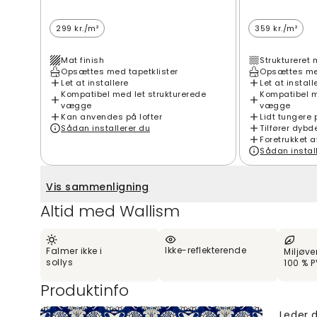
299 kr./m²
359 kr./m²
Mat finish
Struktureret 
Opsættes med tapetklister
Opsættes med
Let at installere
Let at install
Kompatibel med let strukturerede
Kompatibel m
vægge
vægge
Kan anvendes på lofter
Lidt tungere 
Sådan installerer du
Tilfører dybd
Foretrukket a
Sådan instal
Vis sammenligning
Altid med Wallism
Ikke-reflekterende
Falmer ikke i
Miljøve
sollys
100 % P
Produktinfo
Leder d