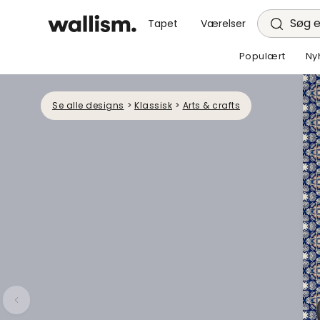
Søg e
Tapet
Værelser
Populært
Ny
Se alle designs
>
Klassisk
>
Arts & crafts