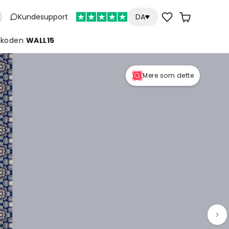
Kundesupport
DA
koden
WALL15
Mere som dette