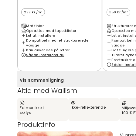
299 kr./m²
359 kr./m²
Mat finish
Struktureret 
Opsættes med tapetklister
Opsættes med
Let at installere
Let at install
Kompatibel med let strukturerede
Kompatibel m
vægge
vægge
Kan anvendes på lofter
Lidt tungere 
Sådan installerer du
Tilfører dybd
Foretrukket a
Sådan instal
Vis sammenligning
Altid med Wallism
Ikke-reflekterende
Falmer ikke i
Miljøve
sollys
100 % P
Produktinfo
Vi præs