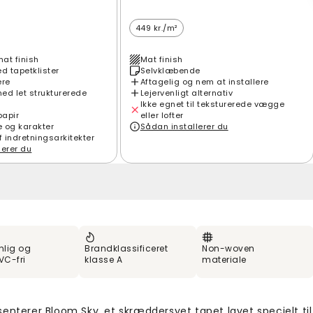
449 kr./m²
mat finish
Mat finish
 tapetklister
Selvklæbende
ere
Aftagelig og nem at installere
ed let strukturerede
Lejervenligt alternativ
Ikke egnet til teksturerede vægge
papir
eller lofter
e og karakter
Sådan installerer du
f indretningsarkitekter
lerer du
nlig og
Brandklassificeret
Non-woven
VC-fri
klasse A
materiale
enterer Bloom Sky, et skræddersyet tapet lavet specielt til