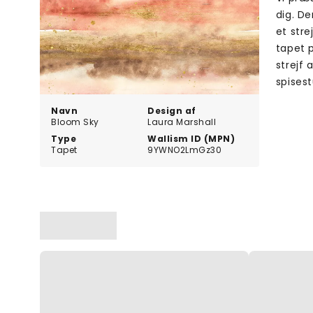
dig. De
et stre
tapet p
strejf 
spisest
Navn
Design af
Bloom Sky
Laura Marshall
Type
Wallism ID (MPN)
Tapet
9YWNO2LmGz30