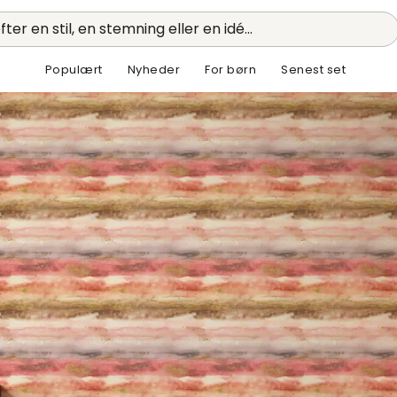
fter en stil, en stemning eller en idé...
Populært
Nyheder
For børn
Senest set