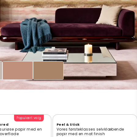
Populært valg
ured
Peel & Stick
suriøse papir med en
Vores førsteklasses selvklæbende
t overflade
papir med en mat finish