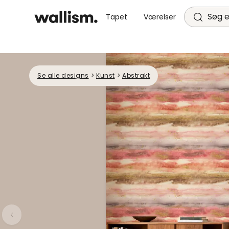
Søg e
Tapet
Værelser
Se alle designs
>
Kunst
>
Abstrakt