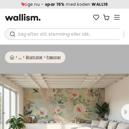
Lige nu -
spar 15%
med koden
WALL15
Søg efter stil, stemning eller idé...
>
...
>
Blomster
>
Pæoner