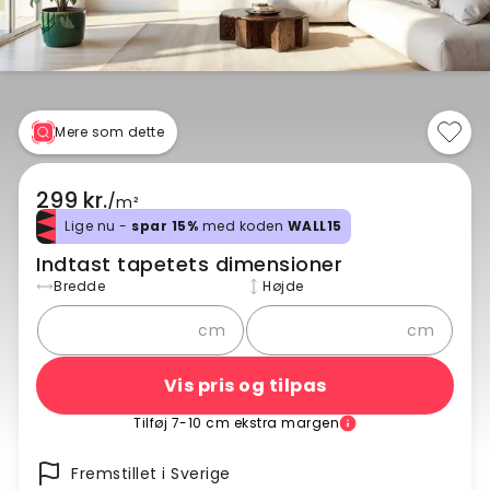
Mere som dette
299 kr.
/
m²
Lige nu -
spar 15%
med koden
WALL15
Indtast tapetets dimensioner
Bredde
Højde
cm
cm
Vis pris og tilpas
Tilføj 7-10 cm ekstra margen
Fremstillet i Sverige