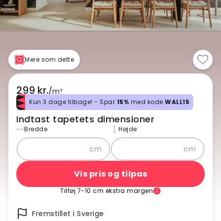
Mere som dette
299 kr.
/
m²
Kun 3 dage tilbage! - Spar
15%
med kode
WALL15
Indtast tapetets dimensioner
Bredde
Højde
cm
cm
Vis pris og tilpas
Tilføj 7-10 cm ekstra margen
Fremstillet i Sverige