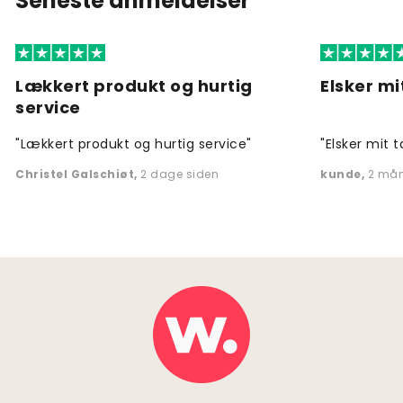
Seneste anmeldelser
Lækkert produkt og hurtig
Elsker mi
service
"Lækkert produkt og hurtig service"
"Elsker mit t
Christel Galschiøt
,
2 dage siden
kunde
,
2 mån