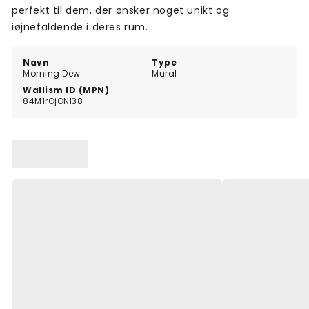
perfekt til dem, der ønsker noget unikt og
iøjnefaldende i deres rum.
Navn
Type
Morning Dew
Mural
Wallism ID (MPN)
84M1rOjONl38