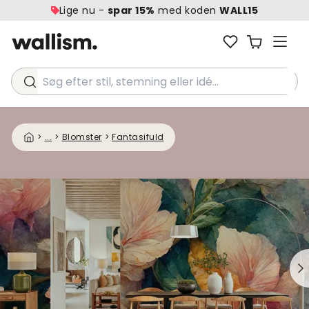
Lige nu -
spar 15%
med koden
WALL15
Søg efter stil, stemning eller idé...
>
...
>
Blomster
>
Fantasifuld