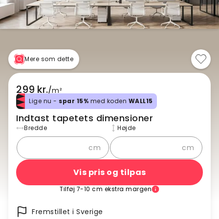
Mere som dette
299 kr.
/
m²
Lige nu -
spar 15%
med koden
WALL15
Indtast tapetets dimensioner
Bredde
Højde
cm
cm
Vis pris og tilpas
Tilføj 7-10 cm ekstra margen
Fremstillet i Sverige