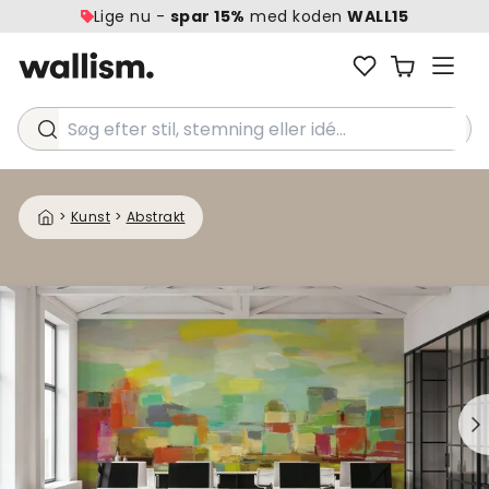
Lige nu -
spar 15%
med koden
WALL15
Søg efter stil, stemning eller idé...
>
Kunst
>
Abstrakt