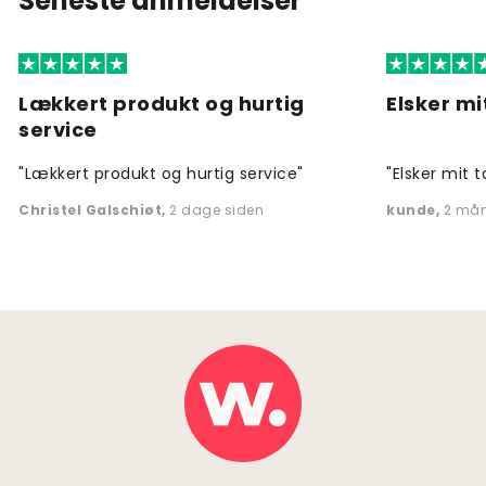
Seneste anmeldelser
Lækkert produkt og hurtig
Elsker mi
service
"Lækkert produkt og hurtig service"
"Elsker mit t
Christel Galschiøt
,
2 dage siden
kunde
,
2 mån