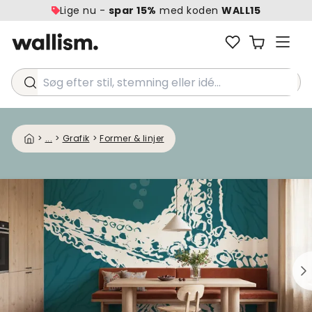
Lige nu -
spar 15%
med koden
WALL15
Søg efter stil, stemning eller idé...
>
...
>
Grafik
>
Former & linjer