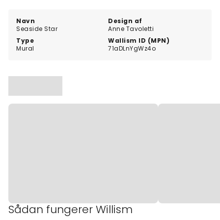
Navn
Design af
Seaside Star
Anne Tavoletti
Type
Wallism ID (MPN)
Mural
71aDLnYgWz4o
Sådan fungerer Willism