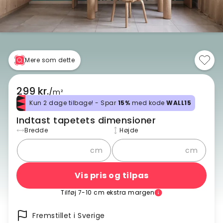
Mere som dette
299 kr.
/
m²
Kun 2 dage tilbage! - Spar
15%
med kode
WALL15
Indtast tapetets dimensioner
Bredde
Højde
cm
cm
Vis pris og tilpas
Tilføj 7-10 cm ekstra margen
Fremstillet i Sverige