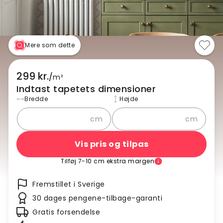
Mere som dette
299 kr.
/
m²
Indtast tapetets dimensioner
Bredde
Højde
cm
cm
Vis pris og tilpas
Tilføj 7-10 cm ekstra margen
Fremstillet i Sverige
30 dages pengene-tilbage-garanti
Gratis forsendelse