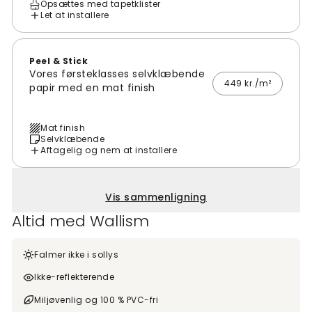
Opsættes med tapetklister
Let at installere
Peel & Stick
Vores førsteklasses selvklæbende
449 kr./m²
papir med en mat finish
Mat finish
Selvklæbende
Aftagelig og nem at installere
Vis sammenligning
Altid med Wallism
Falmer ikke i sollys
Ikke-reflekterende
Miljøvenlig og 100 % PVC-fri