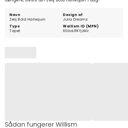
længere, bestil din Zelij Bold Harlequin i dag!
Navn
Design af
Zelij Bold Harlequin
Julia Dreams
Type
Wallism ID (MPN)
Tapet
6EdaLRKYjzMz
Sådan fungerer Willism