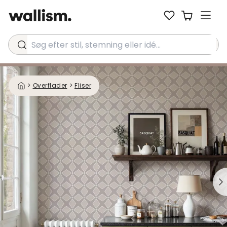
Søg efter stil, stemning eller idé...
>
Overflader
>
Fliser