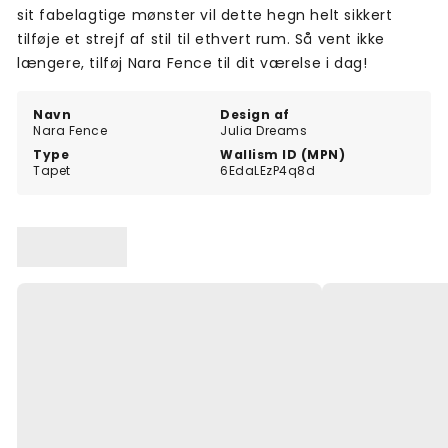
sit fabelagtige mønster vil dette hegn helt sikkert
tilføje et strejf af stil til ethvert rum. Så vent ikke
længere, tilføj Nara Fence til dit værelse i dag!
Navn
Design af
Nara Fence
Julia Dreams
Type
Wallism ID (MPN)
Tapet
6EdaLEzP4q8d