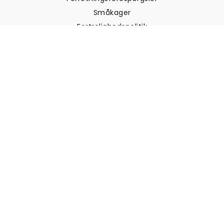
Småkager
Fortrolighedspolitik
Vilkår og betingelser
Kundesupport
Kontakt os
Returneringer og
tilbagebetalinger
Forsendelse
Sådan måler du din væg
Sådan hænger du tapet op
Sådan installeres Peel & Stick
OFTE STILLEDE SPØRGSMÅL
Artikler om tapet
Vælg din placering