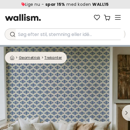
Lige nu -
spar 15%
med koden
WALL15
Søg efter stil, stemning eller idé...
>
Geometrisk
>
Trekanter