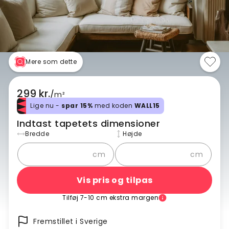
Mere som dette
299 kr.
/
m²
Lige nu -
spar 15%
med koden
WALL15
Indtast tapetets dimensioner
Bredde
Højde
cm
cm
Vis pris og tilpas
Tilføj 7-10 cm ekstra margen
Fremstillet i Sverige