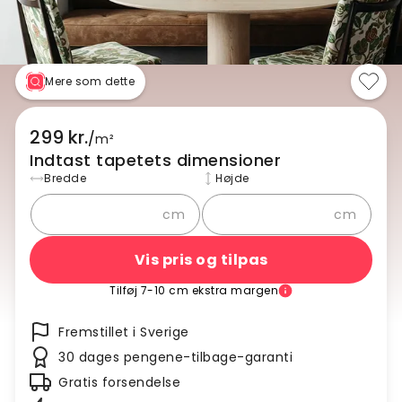
Mere som dette
299 kr.
/
m²
Indtast tapetets dimensioner
Bredde
Højde
cm
cm
Vis pris og tilpas
Tilføj 7-10 cm ekstra margen
Fremstillet i Sverige
30 dages pengene-tilbage-garanti
Gratis forsendelse