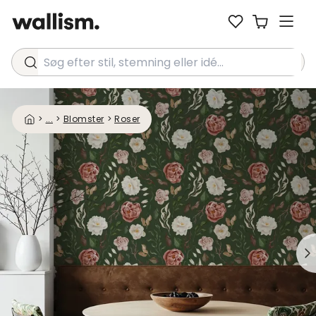
Søg efter stil, stemning eller idé...
>
...
>
Blomster
>
Roser