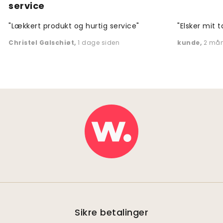
service
"Lækkert produkt og hurtig service"
"Elsker mit t
Christel Galschiøt
,
1 dage siden
kunde
,
2 mån
Sikre betalinger