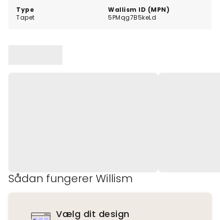
Type
Wallism ID (MPN)
Tapet
5PMqg7B5keLd
Sådan fungerer Willism
Vælg dit design