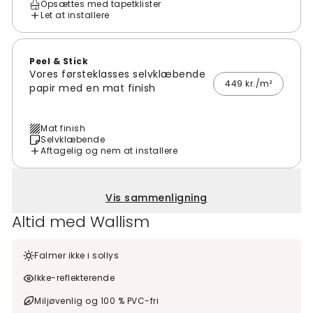
Opsættes med tapetklister
Let at installere
Peel & Stick
Vores førsteklasses selvklæbende
449 kr./m²
papir med en mat finish
Mat finish
Selvklæbende
Aftagelig og nem at installere
Vis sammenligning
Altid med Wallism
Falmer ikke i sollys
Ikke-reflekterende
Miljøvenlig og 100 % PVC-fri