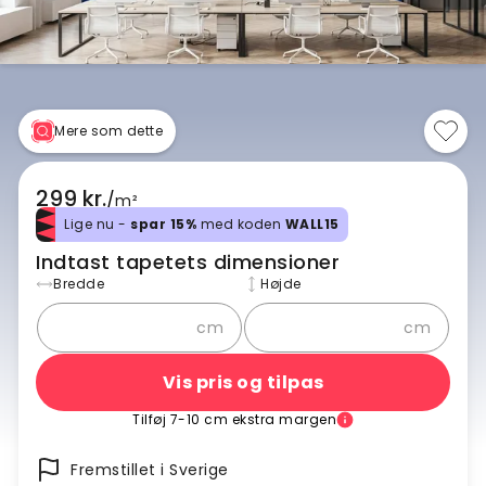
Mere som dette
299 kr.
/
m²
Lige nu -
spar 15%
med koden
WALL15
Indtast tapetets dimensioner
Bredde
Højde
cm
cm
Vis pris og tilpas
Tilføj 7-10 cm ekstra margen
Fremstillet i Sverige