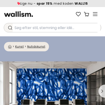
Lige nu -
spar 15%
med koden
WALL15
Søg efter stil, stemning eller idé...
>
Kunst
>
Nutidskunst