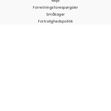
Miljø
Forretningsforespørgsler
Småkager
Fortrolighedspolitik
Vilkår og betingelser
Kundesupport
Kontakt os
Returneringer og
tilbagebetalinger
Forsendelse
Sådan måler du din væg
Sådan hænger du tapet op
Sådan installeres Peel & Stick
OFTE STILLEDE SPØRGSMÅL
Artikler om tapet
Vælg din placering