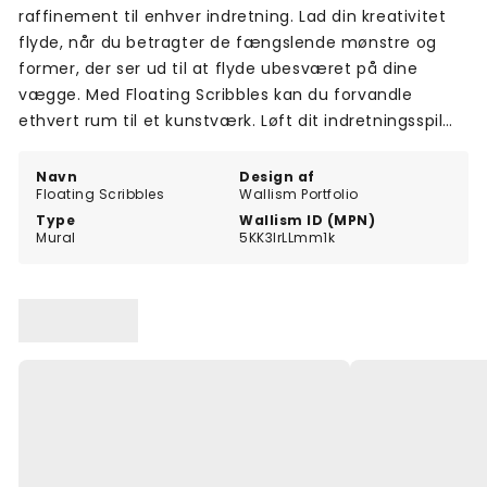
raffinement til enhver indretning. Lad din kreativitet
flyde, når du betragter de fængslende mønstre og
former, der ser ud til at flyde ubesværet på dine
vægge. Med Floating Scribbles kan du forvandle
ethvert rum til et kunstværk. Løft dit indretningsspil
og lav en dristig erklæring med dette unikke og
alsidige vægmaleri.
Navn
Design af
Floating Scribbles
Wallism Portfolio
Type
Wallism ID (MPN)
Mural
5KK3lrLLmm1k