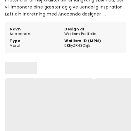
materialer af høj kvalitet sikrer langvarig skønhed, der
vil imponere dine gæster og give uendelig inspiration.
Løft din indretning med Anaconda designer-
vægmaleriet, og forvandl ethvert rum til et
kunstværk.
Navn
Design af
Anaconda
Wallism Portfolio
Type
Wallism ID (MPN)
Mural
5KEyZR43Okjk