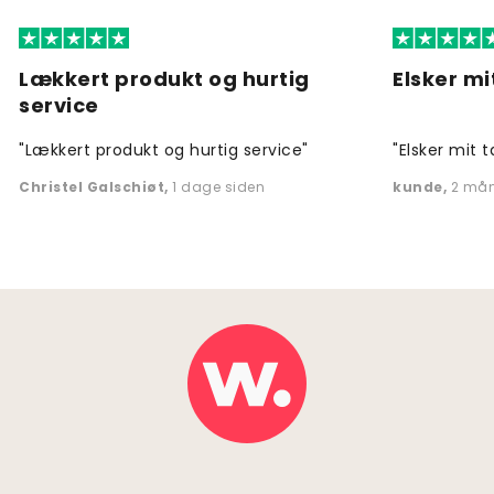
Lækkert produkt og hurtig
Elsker mi
service
"Lækkert produkt og hurtig service"
"Elsker mit t
Christel Galschiøt
,
1 dage siden
kunde
,
2 mån