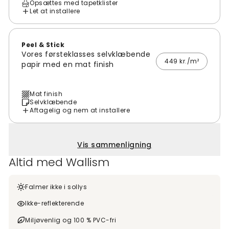
Opsættes med tapetklister
Let at installere
Peel & Stick
Vores førsteklasses selvklæbende
449 kr./m²
papir med en mat finish
Mat finish
Selvklæbende
Aftagelig og nem at installere
Vis sammenligning
Altid med Wallism
Falmer ikke i sollys
Ikke-reflekterende
Miljøvenlig og 100 % PVC-fri