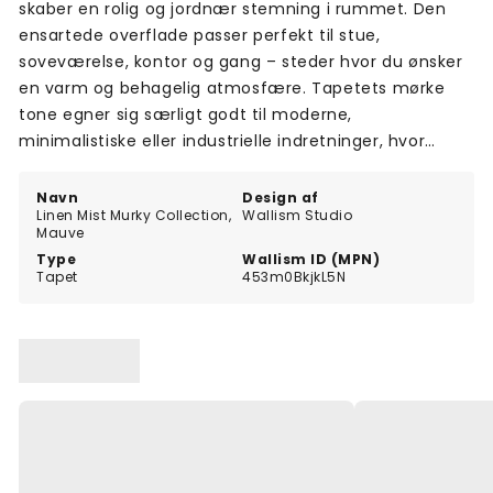
skaber en rolig og jordnær stemning i rummet. Den
ensartede overflade passer perfekt til stue,
soveværelse, kontor og gang – steder hvor du ønsker
en varm og behagelig atmosfære. Tapetets mørke
tone egner sig særligt godt til moderne,
minimalistiske eller industrielle indretninger, hvor
tekstur og farve spiller en central rolle.
Navn
Design af
Linen Mist Murky Collection,
Wallism Studio
Mauve
Type
Wallism ID (MPN)
Tapet
453m0BkjkL5N