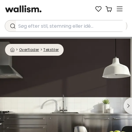
Søg efter stil, stemning eller idé...
>
Overflader
>
Tekstiler