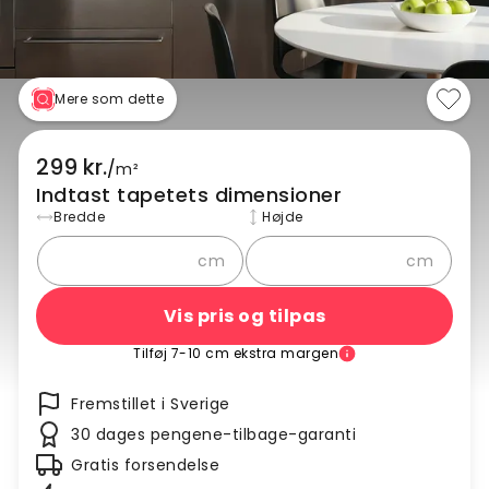
Mere som dette
299 kr.
/
m²
Indtast tapetets dimensioner
Bredde
Højde
cm
cm
Vis pris og tilpas
Tilføj 7-10 cm ekstra margen
Fremstillet i Sverige
30 dages pengene-tilbage-garanti
Gratis forsendelse