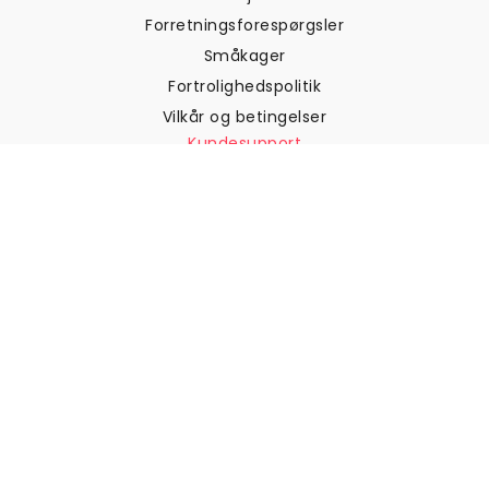
Forretningsforespørgsler
Småkager
Fortrolighedspolitik
Vilkår og betingelser
Kundesupport
Kontakt os
Returneringer og
tilbagebetalinger
Forsendelse
Sådan måler du din væg
Sådan hænger du tapet op
Sådan installeres Peel & Stick
OFTE STILLEDE SPØRGSMÅL
Artikler om tapet
Vælg din placering