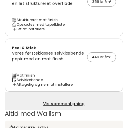
359 kr./m²
en let struktureret overflade
Struktureret mat finish
Opsættes med tapetklister
Let at installere
Peel & Stick
Vores førsteklasses selvklæbende
449 kr./m²
papir med en mat finish
Mat finish
Selvklæbende
Aftagelig og nem at installere
Vis sammenligning
Altid med Wallism
Falmer ikke i sollys