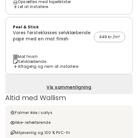
Opsættes med tapetklister
Let at installere
Peel & Stick
Vores førsteklasses selvklæbende
449 kr./m²
papir med en mat finish
Mat finish
Selvklæbende
Aftagelig og nem at installere
Vis sammenligning
Altid med Wallism
Falmer ikke i sollys
Ikke-reflekterende
Miljøvenlig og 100 % PVC-fri