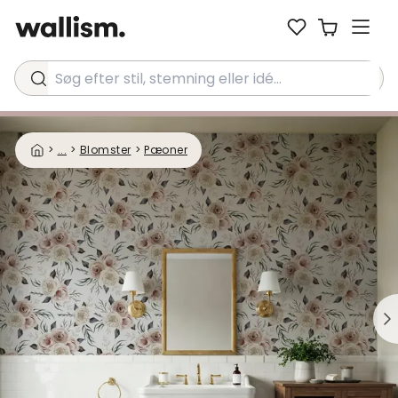
Søg efter stil, stemning eller idé...
>
...
>
Blomster
>
Pæoner