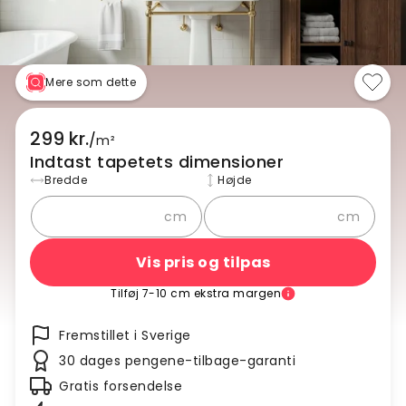
Mere som dette
299 kr.
/
m²
Indtast tapetets dimensioner
Bredde
Højde
cm
cm
Vis pris og tilpas
Tilføj 7-10 cm ekstra margen
Fremstillet i Sverige
30 dages pengene-tilbage-garanti
Gratis forsendelse