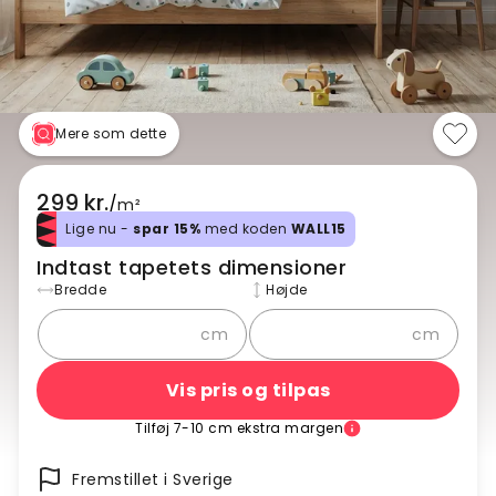
Mere som dette
299 kr.
/
m²
Lige nu -
spar 15%
med koden
WALL15
Indtast tapetets dimensioner
Bredde
Højde
cm
cm
Vis pris og tilpas
Tilføj 7-10 cm ekstra margen
Fremstillet i Sverige