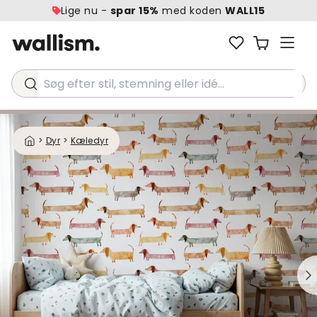
Lige nu -
spar 15%
med koden
WALL15
Søg efter stil, stemning eller idé...
>
Dyr
>
Kæledyr