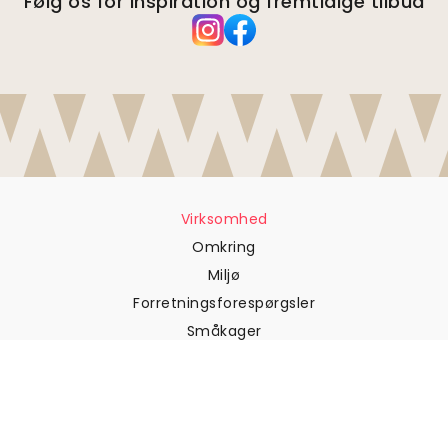
Følg os for inspiration og fremtidige tilbud
Virksomhed
Omkring
Miljø
Forretningsforespørgsler
Småkager
Fortrolighedspolitik
Vilkår og betingelser
Kundesupport
Kontakt os