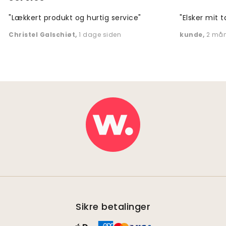
"Lækkert produkt og hurtig service"
"Elsker mit t
Christel Galschiøt
,
1 dage siden
kunde
,
2 mån
Sikre betalinger