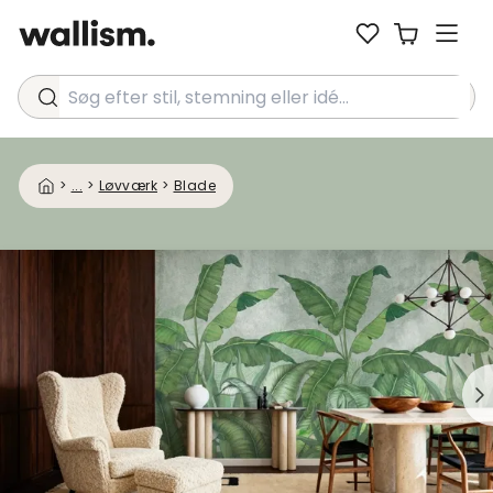
Søg efter stil, stemning eller idé...
>
...
>
Løvværk
>
Blade