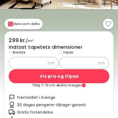
Mere som dette
299 kr.
/
m²
Indtast tapetets dimensioner
Bredde
Højde
cm
cm
Vis pris og tilpas
Tilføj 7-10 cm ekstra margen
Fremstillet i Sverige
30 dages pengene-tilbage-garanti
Gratis forsendelse