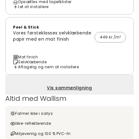
Opsættes med tapetklister
Let at installere
Peel & Stick
Vores førsteklasses selvklæbende
449 kr./m²
papir med en mat finish
Mat finish
Selvklæbende
Aftagelig og nem at installere
Vis sammenligning
Altid med Wallism
Falmer ikke i sollys
Ikke-reflekterende
Miljøvenlig og 100 % PVC-fri