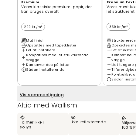
Premium
Premium Text
Vores klassiske premium-papir, der
Vores mest luk
kan bruges overalt
let strukturere
299 kr./m²
359 kr./m²
Mat finish
Struktureret 
Opsættes med tapetklister
Opsættes med
Let at installere
Let at install
Kompatibel med let strukturerede
Kompatibel m
vægge
vægge
Kan anvendes på lofter
Lidt tungere 
Sådan installerer du
Tilfører dybd
Foretrukket a
Sådan instal
Vis sammenligning
Altid med Wallism
Ikke-reflekterende
Falmer ikke i
Miljøve
sollys
100 % P