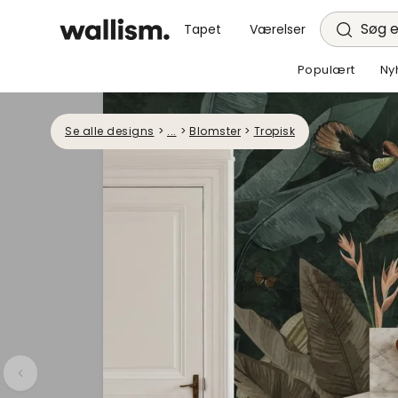
Søg e
Tapet
Værelser
Populært
Ny
Se alle designs
>
...
>
Blomster
>
Tropisk