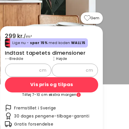
Gem
299 kr.
/
m²
Lige nu -
spar 15%
med koden
WALL15
Indtast tapetets dimensioner
Bredde
Højde
cm
cm
Vis pris og tilpas
Tilføj 7-10 cm ekstra margen
Fremstillet i Sverige
30 dages pengene-tilbage-garanti
Gratis forsendelse