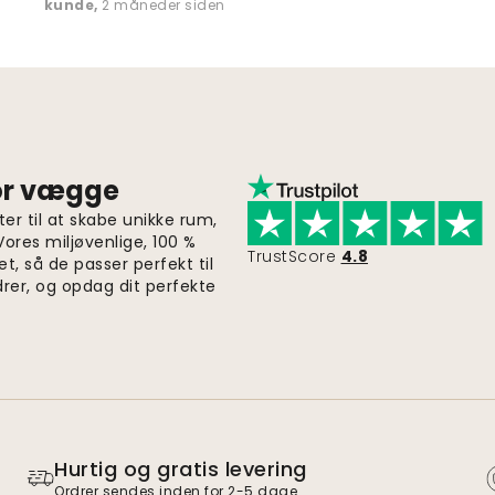
kunde
,
2 måneder siden
for vægge
er til at skabe unikke rum,
 Vores miljøvenlige, 100 %
TrustScore
4.8
et, så de passer perfekt til
drer, og opdag dit perfekte
Hurtig og gratis levering
Ordrer sendes inden for 2-5 dage.