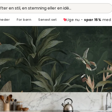
fter en stil, en stemning eller en idé...
heder
For børn
Senest set
Lige nu -
spar 15%
med 