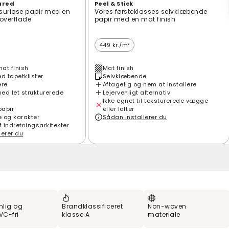
ured
Peel & Stick
suriøse papir med en
Vores førsteklasses selvklæbende
t overflade
papir med en mat finish
449 kr./m²
mat finish
Mat finish
 tapetklister
Selvklæbende
ere
Aftagelig og nem at installere
ed let strukturerede
Lejervenligt alternativ
Ikke egnet til teksturerede vægge
papir
eller lofter
e og karakter
Sådan installerer du
f indretningsarkitekter
lerer du
nlig og
Brandklassificeret
Non-woven
VC-fri
klasse A
materiale