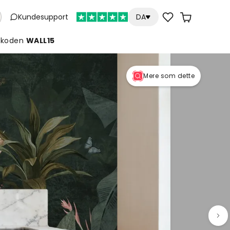
Kundesupport
DA
koden
WALL15
Mere som dette