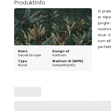
Produktinfo
Vi præ
er tilp
jungle
nuance,
stue. U
rum el
perfekt
Navn
Design af
Secret Escape
Haitham
Type
Wallism ID (MPN)
Mural
3aAeyKK6jd0y