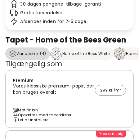
30 dages pengene-tilbage-garanti
Gratis forsendelse
Afsendes inden for 2-5 dage
Tapet - Home of the Bees Green
Variationer (4)
Home of the Bees White
Home o
Tilgængelig som
Premium
Vores klassiske premium-papir, der
299 kr./m²
kan bruges overalt
Mat finish
Opsættes med tapetklister
Let at installere
Populært valg