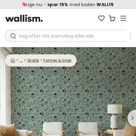
Lige nu -
spar 15%
med koden
WALL15
Søg efter stil, stemning eller idé...
>
...
>
Grafik
>
Former & linjer