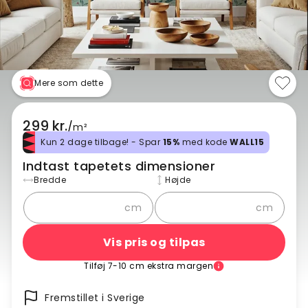
Mere som dette
299 kr.
/
m²
Kun 2 dage tilbage! - Spar
15%
med kode
WALL15
Indtast tapetets dimensioner
Bredde
Højde
cm
cm
Vis pris og tilpas
Tilføj 7-10 cm ekstra margen
Fremstillet i Sverige