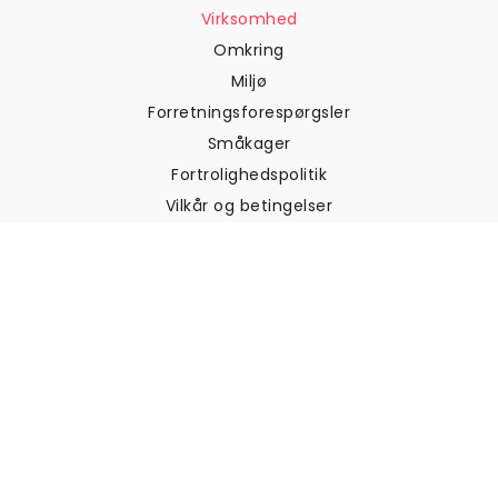
Virksomhed
Omkring
Miljø
Forretningsforespørgsler
Småkager
Fortrolighedspolitik
Vilkår og betingelser
Kundesupport
Kontakt os
Returneringer og
tilbagebetalinger
Forsendelse
Sådan måler du din væg
Sådan hænger du tapet op
Sådan installeres Peel & Stick
OFTE STILLEDE SPØRGSMÅL