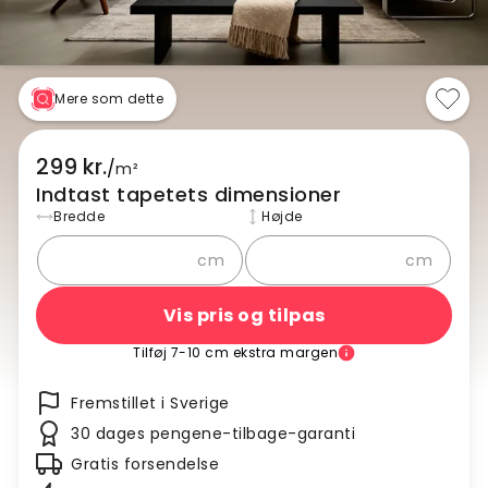
Mere som dette
299 kr.
/
m²
Indtast tapetets dimensioner
Bredde
Højde
cm
cm
Vis pris og tilpas
Tilføj 7-10 cm ekstra margen
Fremstillet i Sverige
30 dages pengene-tilbage-garanti
Gratis forsendelse