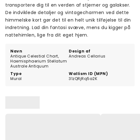
transportere dig til en verden af stjerner og galakser.
De indviklede detaljer og vintagecharmen ved dette
himmelske kort gør det til en helt unik tilføjelse til din
indretning. Lad din fantasi svæve, mens du kigger på
nattehimlen, lige fra dit eget hjem.
Navn
Design af
Antique Celestial Chart,
Andreas Cellarius
Haemisphaerium Stellatum
Australe Antiquum
Type
Wallism ID (MPN)
Mural
31zQRjRq5a2K