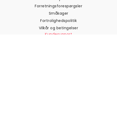
Forretningsforespørgsler
Småkager
Fortrolighedspolitik
Vilkår og betingelser
Kundesupport
Kontakt os
Returneringer og
tilbagebetalinger
Forsendelse
Sådan måler du din væg
Sådan hænger du tapet op
Sådan installeres Peel & Stick
OFTE STILLEDE SPØRGSMÅL
Artikler om tapet
Vælg din placering