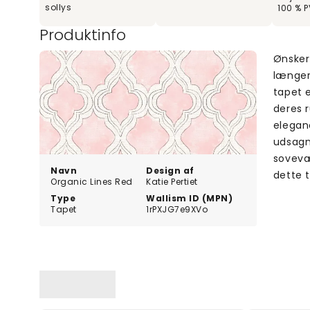
sollys
100 % P
Produktinfo
Ønsker 
længer
tapet e
deres r
elegan
udsagn.
sovevæ
Navn
Design af
dette t
Organic Lines Red
Katie Pertiet
Type
Wallism ID (MPN)
Tapet
1rPXJG7e9XVo