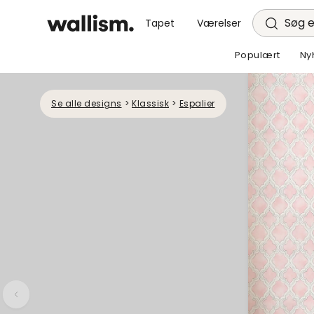
Søg e
Tapet
Værelser
Populært
Ny
Se alle designs
>
Klassisk
>
Espalier