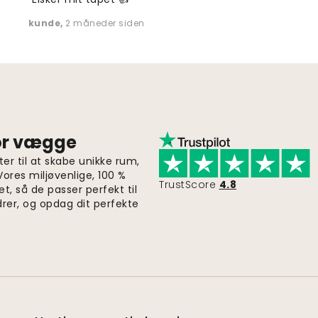
kunde
,
2 måneder siden
for vægge
er til at skabe unikke rum,
 Vores miljøvenlige, 100 %
TrustScore
4.8
et, så de passer perfekt til
drer, og opdag dit perfekte