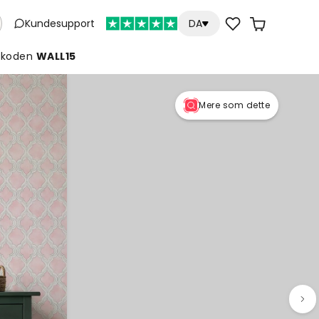
Kundesupport
DA
koden
WALL15
Mere som dette