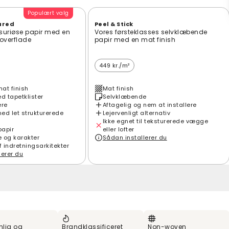
Populært valg
ured
Peel & Stick
suriøse papir med en
Vores førsteklasses selvklæbende
t overflade
papir med en mat finish
449 kr./m²
mat finish
Mat finish
 tapetklister
Selvklæbende
ere
Aftagelig og nem at installere
ed let strukturerede
Lejervenligt alternativ
Ikke egnet til teksturerede vægge
papir
eller lofter
e og karakter
Sådan installerer du
f indretningsarkitekter
lerer du
nlig og
Brandklassificeret
Non-woven