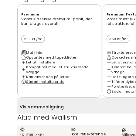
Premium
Premium Text
Vores klassiske premium-papir, der
Vores mest luk
kan bruges overalt
let strukturere
299 kr./m²
359 kr./m²
Mat finish
Struktureret 
Opsættes med tapetklister
Opsættes med
Let at installere
Let at install
Kompatibel med let strukturerede
Kompatibel m
vægge
vægge
Kan anvendes på lofter
Lidt tungere 
Sådan installerer du
Tilfører dybd
Foretrukket a
Sådan instal
Vis sammenligning
Altid med Wallism
Ikke-reflekterende
Falmer ikke i
Miljøve