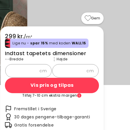
Gem
299 kr.
/
m²
Lige nu -
spar 15%
med koden
WALL15
Indtast tapetets dimensioner
Bredde
Højde
cm
cm
Vis pris og tilpas
Tilføj 7-10 cm ekstra margen
Fremstillet i Sverige
30 dages pengene-tilbage-garanti
Gratis forsendelse