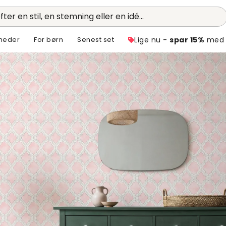
fter en stil, en stemning eller en idé...
heder
For børn
Senest set
Lige nu -
spar 15%
med 