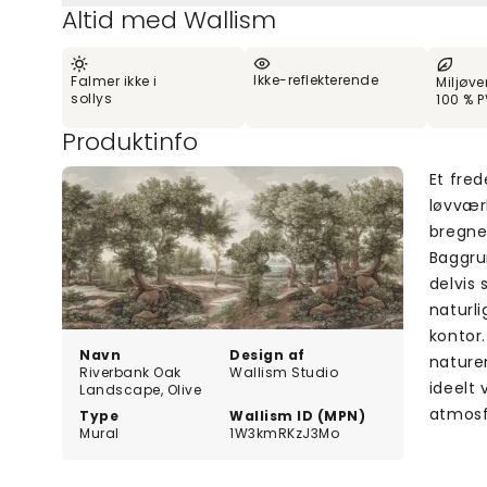
Altid med Wallism
Ikke-reflekterende
Falmer ikke i
Miljøve
sollys
100 % P
Produktinfo
Et fre
løvvær
bregne
Baggru
delvis
naturli
kontor
Navn
Design af
nature
Riverbank Oak
Wallism Studio
ideelt 
Landscape, Olive
atmosf
Type
Wallism ID (MPN)
Mural
1W3kmRKzJ3Mo