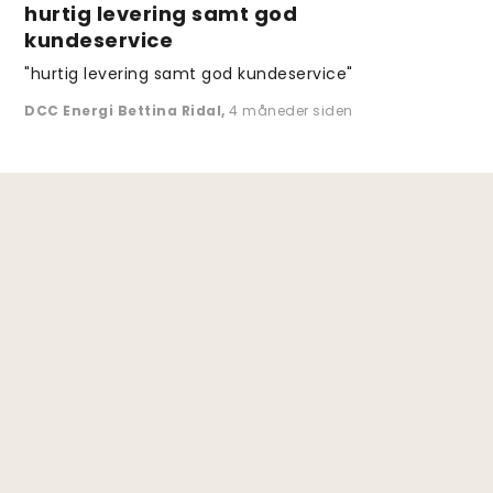
hurtig levering samt god
kundeservice
"hurtig levering samt god kundeservice"
DCC Energi Bettina Ridal
,
4 måneder siden