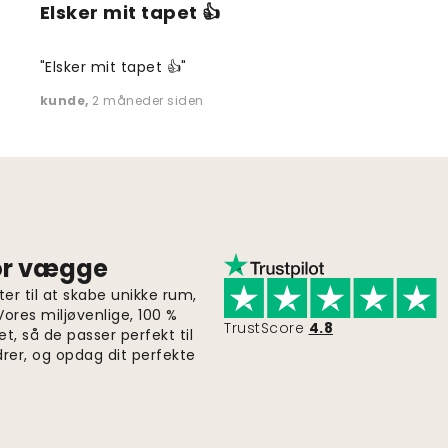
Elsker mit tapet 👍
"Elsker mit tapet 👍"
kunde
,
2 måneder siden
for vægge
er til at skabe unikke rum,
 Vores miljøvenlige, 100 %
TrustScore
4.8
et, så de passer perfekt til
drer, og opdag dit perfekte