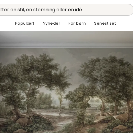
fter en stil, en stemning eller en idé...
Populært
Nyheder
For børn
Senest set