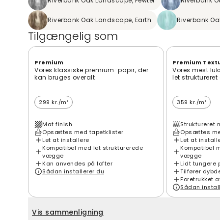
Riverbank Oak Landscape, Pewter
Riverbank O
Riverbank Oak Landscape, Earth
Riverbank O
Tilgængelig som
Premium
Premium Text
Vores klassiske premium-papir, der
Vores mest luk
kan bruges overalt
let strukturere
299 kr./m²
359 kr./m²
Mat finish
Struktureret 
Opsættes med tapetklister
Opsættes med
Let at installere
Let at install
Kompatibel med let strukturerede
Kompatibel m
vægge
vægge
Kan anvendes på lofter
Lidt tungere 
Sådan installerer du
Tilfører dybd
Foretrukket a
Sådan instal
Vis sammenligning