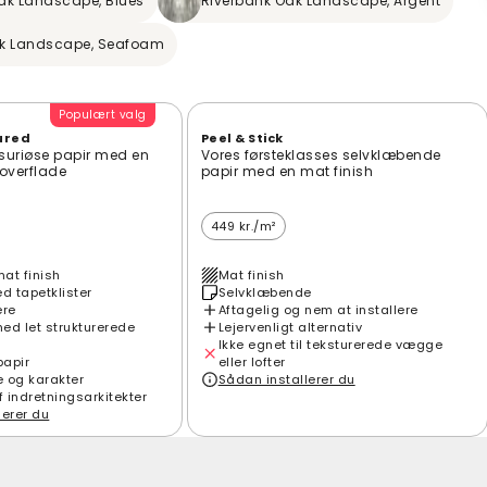
ak Landscape, Blues
Riverbank Oak Landscape, Argent
ak Landscape, Seafoam
Populært valg
ured
Peel & Stick
suriøse papir med en
Vores førsteklasses selvklæbende
t overflade
papir med en mat finish
449 kr./m²
mat finish
Mat finish
 tapetklister
Selvklæbende
ere
Aftagelig og nem at installere
ed let strukturerede
Lejervenligt alternativ
Ikke egnet til teksturerede vægge
papir
eller lofter
e og karakter
Sådan installerer du
f indretningsarkitekter
lerer du