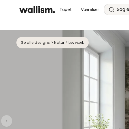
Søg e
Tapet
Værelser
Se alle designs
>
Natur
>
Løvværk