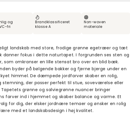
nlig og
Brandklassificeret
Non-woven
VC-fri
klasse A
materiale
deligt landskab med store, frodige grønne egetræer og tæt
k danner fokus i dette naturtapet. I forgrunden ses sten og
r, som omkranser en lille stensat bro over en blid bæk.
nden byder på bølgende bakker og fjerne bjerge under en
 skyet himmel. De dæmpede jordfarver skaber en rolig,
g stemning, der passer perfekt til stue, soveværelse eller
. Tapetets grønne og salviegrønne nuancer bringer
ns farver ind i hjemmet og skaber balance og varme. Et
valg for dig, der elsker jordnære temaer og ønsker en rolig
ære med et landskabsdesign i høj kvalitet.