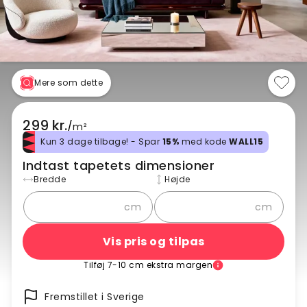
Mere som dette
299 kr.
/
m²
Kun 3 dage tilbage! - Spar
15%
med kode
WALL15
Indtast tapetets dimensioner
Bredde
Højde
cm
cm
Vis pris og tilpas
Tilføj 7-10 cm ekstra margen
Fremstillet i Sverige