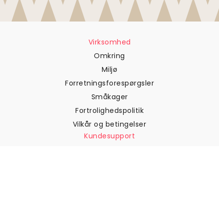
Virksomhed
Omkring
Miljø
Forretningsforespørgsler
Småkager
Fortrolighedspolitik
Vilkår og betingelser
Kundesupport
Kontakt os
Returneringer og
tilbagebetalinger
Forsendelse
Sådan måler du din væg
Sådan hænger du tapet op