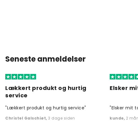
Seneste anmeldelser
Lækkert produkt og hurtig
Elsker mi
service
"Lækkert produkt og hurtig service"
"Elsker mit t
Christel Galschiøt
,
3 dage siden
kunde
,
2 mån