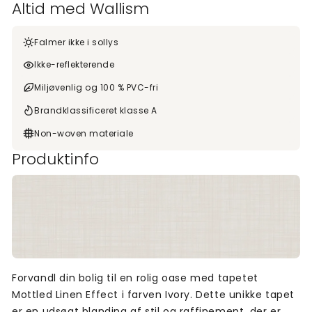
Altid med Wallism
Falmer ikke i sollys
Ikke-reflekterende
Miljøvenlig og 100 % PVC-fri
Brandklassificeret klasse A
Non-woven materiale
Produktinfo
Forvandl din bolig til en rolig oase med tapetet
Mottled Linen Effect i farven Ivory. Dette unikke tapet
er en udsøgt blanding af stil og raffinement, der er