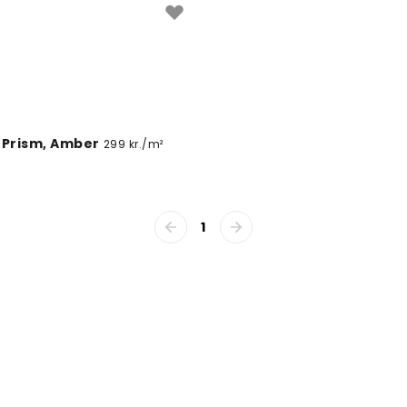
 Prism, Amber
299 kr./m²
1