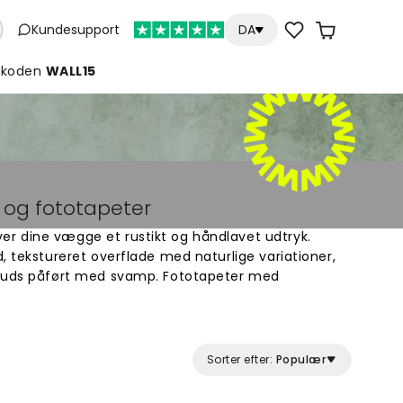
Kundesupport
DA
koden
WALL15
og fototapeter
r dine vægge et rustikt og håndlavet udtryk.
, tekstureret overflade med naturlige variationer,
 puds påført med svamp. Fototapeter med
fekt til stuer, soveværelser og andre rum, hvor
sk følelse. Vælg mellem forskellige farver og
æggene karakter og dybde. Nemt at sætte op og
Sorter efter:
Populær