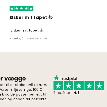
Elsker mit tapet 👍
"Elsker mit tapet 👍"
kunde
,
2 måneder siden
for vægge
er til at skabe unikke rum,
 Vores miljøvenlige, 100 %
TrustScore
4.8
et, så de passer perfekt til
drer, og opdag dit perfekte