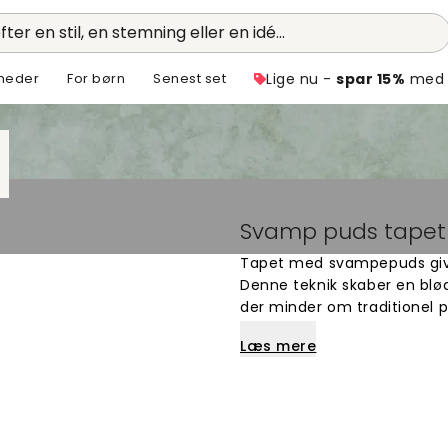
fter en stil, en stemning eller en idé...
heder
For børn
Senest set
Lige nu -
spar 15%
med 
Svamp puds tapet 
Tapet med svampepuds give
Denne teknik skaber en blød
der minder om traditionel
svampepuds-look passer per
Læs mere
du ønsker en varm og organi
stilarter, der alle giver v
skræddersyet til dine mål.