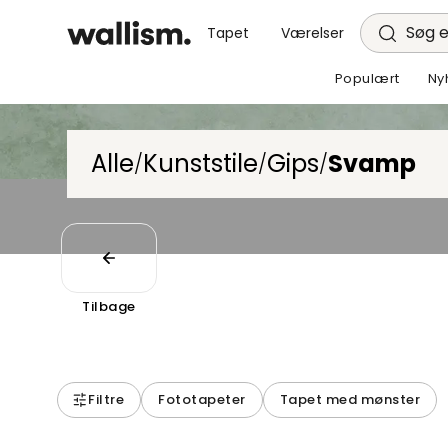
Søg e
Tapet
Værelser
Populært
Ny
Alle
Kunststile
Gips
Svamp
/
/
/
Tilbage
Filtre
Fototapeter
Tapet med mønster