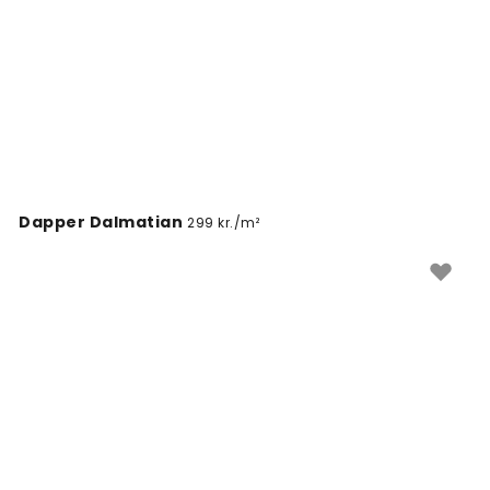
med karakter og intensitet.
Dapper Dalmatian
299 kr./m²