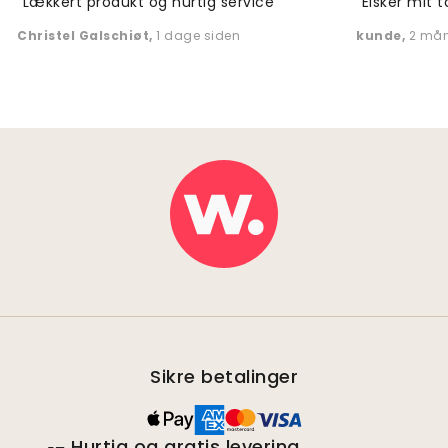
"Lækkert produkt og hurtig service"
"Elsker mit t
Christel Galschiøt
,
1 dage siden
kunde
,
2 mån
Sikre betalinger
Hurtig og gratis levering