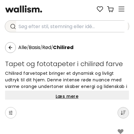
Søg efter stil, stemning eller idé...
Alle
Basis
Rød
Chilirød
/
/
/
Tapet og fototapeter i chilirød farve
Chilirød farvetapet bringer et dynamisk og livligt
udtryk til dit hjem. Denne intense røde nuance med
varme orange undertoner skaber energi og lidenskab i
ethvert rum. Chilirød er ideel til at tilføje et dristigt
Læs mere
statement eller et pift af varme til din indretning.
Farven fungerer både som imponerende hovedtema
eller som spændende kontrastfarve i moderne såvel
som klassiske hjem. Disse fototapeter giver særlig
stemning om vinteren, men forbliver et stærkt
designvalg året rundt. Vælg chilirød for at skabe rum