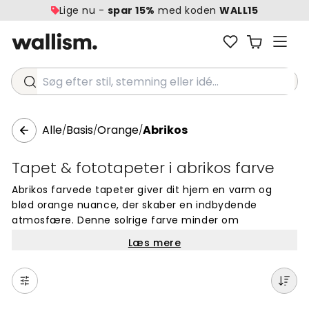
Lige nu -
spar 15%
med koden
WALL15
Søg efter stil, stemning eller idé...
Alle
Basis
Orange
Abrikos
/
/
/
Tapet & fototapeter i abrikos farve
Abrikos farvede tapeter giver dit hjem en varm og
blød orange nuance, der skaber en indbydende
atmosfære. Denne solrige farve minder om
sommerens glød og bringer positiv energi til ethvert
Læs mere
rum. Abrikos farven er populær til moderne indretning
og passer perfekt i stuer, soveværelser eller
børneværelser. Vores fototapeter i abrikos farve
tilfører et behageligt og varmt udtryk året rundt.