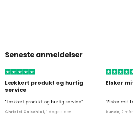
Seneste anmeldelser
Lækkert produkt og hurtig
Elsker mi
service
"Lækkert produkt og hurtig service"
"Elsker mit t
Christel Galschiøt
,
1 dage siden
kunde
,
2 mån