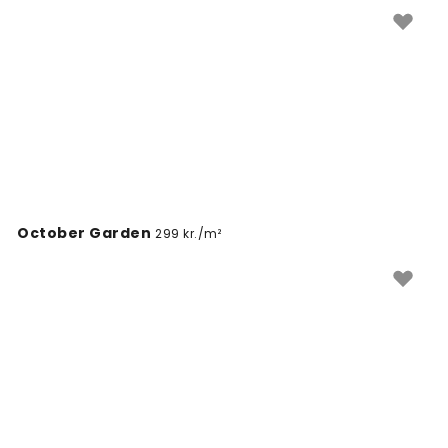
Udforsk vores unikke samling af trendy tapeter i denne
indbydende farvetone og giv dit hjem et friskt og
livligt præg.
October Garden
299 kr./m²