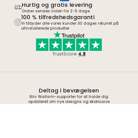
Hurtig og gratis levering
Ordrer sendes inden for 2-5 dage.
100 % tilfredshedsgaranti
Vi tilbyder alle vores kunder 30 dages returret på
afinstallerede produkter.
TrustScore
4.8
Deltag i bevægelsen
Bliv Wallism-supporter for at holde dig
opdateret om nye designs og eksklusive
tilbud. Du kan afmelde dig når som helst.
Fortrolighedspolitik
Indsend
Følg os for inspiration og fremtidige tilbud