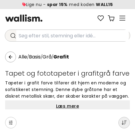
Lige nu -
spar 15%
med koden
WALL15
Søg efter stil, stemning eller idé...
Alle
Basis
Grå
Grafit
/
/
/
Tapet og fototapeter i grafitgrå farve
Tapeter i grafit farve tilfører dit hjem en moderne og
sofistikeret stemning. Denne dybe gråtone har et
diskret metallisk skær, der skaber karakter på væggen.
Grafit tapeter er alsidige og passer perfekt til både
Læs mere
moderne og klassiske indretningsstile. Den mørke grå
nuance giver en rolig og stilfuld atmosfære i alle rum.
Grafit farven kombinerer let med andre farver i din
indretning og forbliver tidløs år efter år.