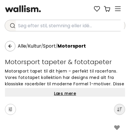
Søg efter stil, stemning eller idé...
Alle
Kultur
Sport
Motorsport
/
/
/
Motorsport tapeter & fototapeter
Motorsport tapet til dit hjem – perfekt til racerfans.
Vores fototapet kollektion har designs med alt fra
klassiske racerbiler til moderne Formel 1-motiver. Disse
tapeter passer godt til børneværelset,
Læs mere
ungdomsværelset eller garagen. Hvert tapet er lavet
på bestilling og tilpasses dine vægge. Vælg mellem
hundredvis af motorsport-designs og skab det
perfekte rum for den store racerfan. Køb dit
motorsport fototapet online og forvandl dine vægge
med populære motiver fra racerbanerne.