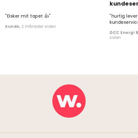
kundeser
"Elsker mit tapet 👍"
"hurtig leve
kundeservic
kunde
,
2 måneder siden
DCC Energi B
siden