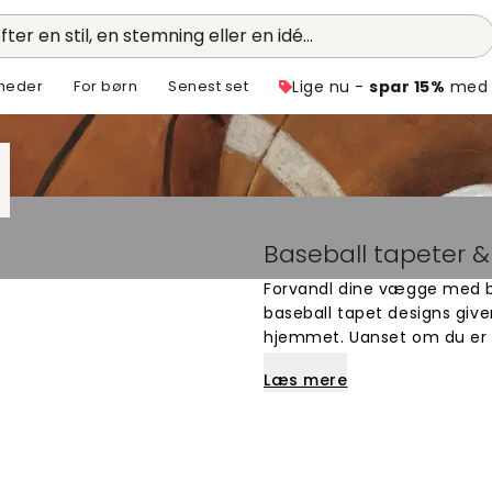
fter en stil, en stemning eller en idé...
heder
For børn
Senest set
Lige nu -
spar 15%
med 
Baseball tapeter &
Forvandl dine vægge med bas
baseball tapet designs give
hjemmet. Uanset om du er fan
væggen, finder du det helt r
Læs mere
på bestilling og tilpasses 
fototapeter og skab det per
og giv dine vægge et nyt lo