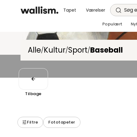
Søg e
Tapet
Værelser
Populært
Ny
Alle
Kultur
Sport
Baseball
/
/
/
Tilbage
Filtre
Fototapeter