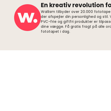
En kreativ revolution 
Wallism tilbyder over 20.000 fototapet
der afspejler din personlighed og stil.
PVC-frie og giftfri produkter er tilpass
dine vægge. Få gratis fragt på alle or
fototapet i dag.
Sikre betalinger
Deltag i bevægelsen
Bliv Wallism-supporter for at holde dig
opdateret om nye designs og eksklusive