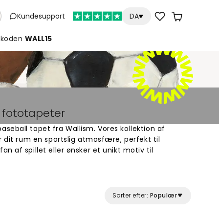
Kundesupport
DA
koden
WALL15
 fototapeter
eball tapet fra Wallism. Vores kollektion af
r dit rum en sportslig atmosfære, perfekt til
 af spillet eller ønsker et unikt motiv til
igtige design hos os. Alle vores tapeter er lavet
dine vægge. Udforsk vores udvalg af baseball
fekte rum til enhver baseballelskere. Køb online
ok.
Sorter efter:
Populær