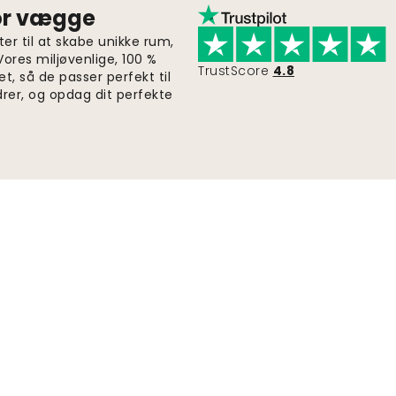
for vægge
er til at skabe unikke rum,
 Vores miljøvenlige, 100 %
TrustScore
4.8
et, så de passer perfekt til
drer, og opdag dit perfekte
Hurtig og gratis levering
Ordrer sendes inden for 2-5 dage.
Indsend
Følg os 